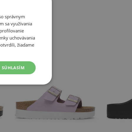
é so správnym
m sa využívania
profilovanie
ienky uchovávania
otvrdili, žiadame
SÚHLASÍM