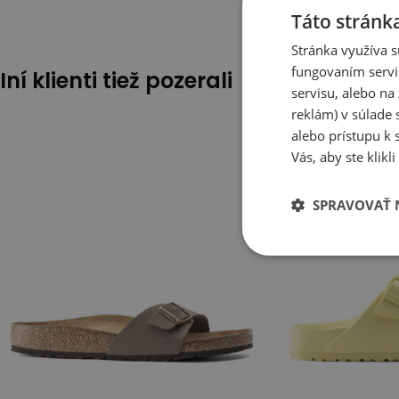
Táto stránk
Stránka využíva s
fungovaním servi
Iní klienti tiež pozerali
servisu, alebo n
reklám) v súlade 
alebo prístupu k 
Vás, aby ste klik
SPRAVOVAŤ 