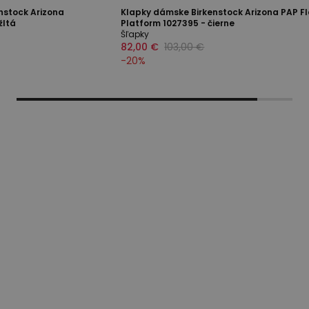
nstock Arizona
Klapky dámske Birkenstock Arizona PAP Fl
žltá
Platform 1027395 - čierne
Šľapky
82,00 €
103,00 €
-
20
%