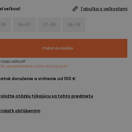
ť veľkosť:
Tabuľka s veľkosťami
-35
36-37
37-38
38-39
Pridať do košíka
 Vaša veľkosť?
ňte upovedomenie o jeho dostupnosti
atné doručenie a vrátenie od 100 €
Položte otázku týkajúcu sa tohto predmetu
Pridať k obľúbeným