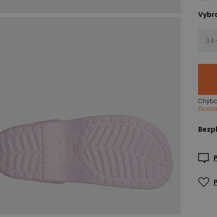
Vybra
34
Chýba
Dosta
Bezpl