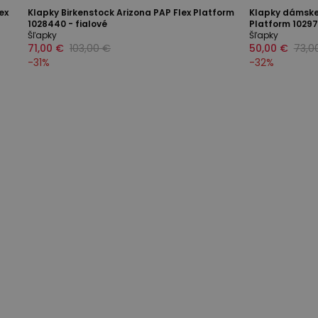
ex
Klapky Birkenstock Arizona PAP Flex Platform
Klapky dámske 
1028440 - fialové
Platform 10297
Šľapky
Šľapky
71,00 €
103,00 €
50,00 €
73,0
-
31
%
-
32
%