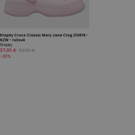
Klapky Crocs Classic Mary Jane Clog 210615-
6ZW - ružové
Šľapky
37,00 €
53,00 €
-
30
%