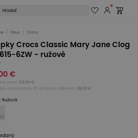
ke
/
Obuv
/
Crocs
apky Crocs Classic Mary Jane Clog
0615-6ZW - ružové
y
00 €
dná cena
:
53,00 €
žšia cena počas 30 dní pred znížením:
39,00 €
:
Ružová
edaný