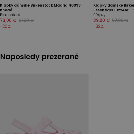
Klapky dámske Birkenstock Madrid 40093 -
Klapky dámske Birke
hnedé
Essentials 1022466 - 
Birkenstock
Šľapky
73,00 €
91,00 €
39,00 €
57,00 €
-
20
%
-
32
%
Naposledy prezerané