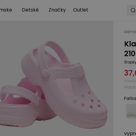
mske
Detské
Značky
Outlet
Dáms
Kl
21
Šľapk
37,
Pôvo
Najni
Farba
vypr