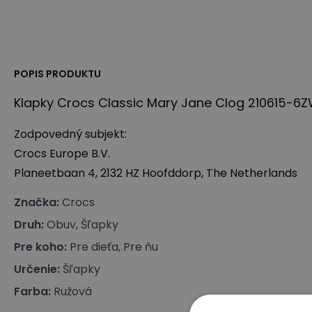
POPIS PRODUKTU
Klapky Crocs Classic Mary Jane Clog 210615-6Z
Zodpovedný subjekt:
Crocs Europe B.V.
Planeetbaan 4, 2132 HZ Hoofddorp, The Netherlands
Značka
:
Crocs
Druh
:
Obuv, Šľapky
Pre koho
:
Pre dieťa, Pre ňu
Určenie
:
Šľapky
Farba
:
Ružová