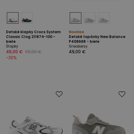
Detské klapky Crocs System
Novinka
Classic Clog 211874-100 -
Detské topánky New Balance
biele
P40866R - biele
Šľapky
Sneakersy
46,00 €
66,00 €
49,00 €
-
30
%