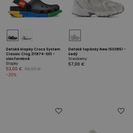
Detské klapky Crocs System
Detské topánky New I530851 -
Classic Clog 211874-001 -
šedý
viacfarebné
Sneakersy
Šľapky
57,00 €
53,00 €
66,00 €
-
20
%