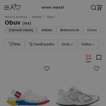
Hlavná stránka
/
Detské
/
Obuv
Obuv
(
164
)
Zobraziť všetky
Adidas
Birkenstock
Crocs
Filter
Triediť podľa
Druh
Farba
V