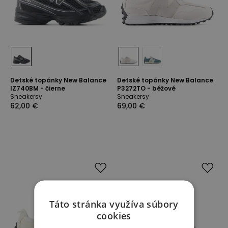
Detské topánky New Balance
Detské topánky New Balance
IZ740BM - čierne
P3272TO - béžové
Sneakersy
Sneakersy
62,00 €
69,00 €
Táto stránka využíva súbory
cookies