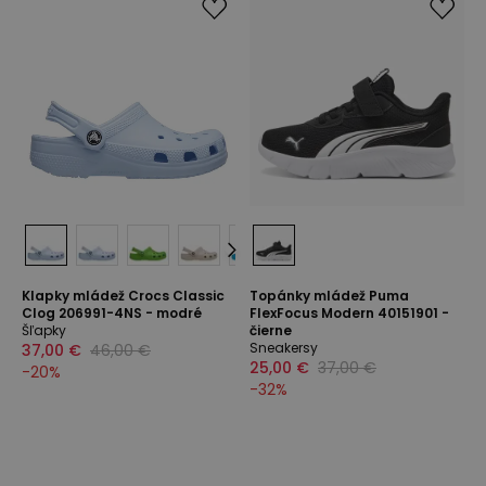
Klapky mládež Crocs Classic
Topánky mládež Puma
Clog 206991-4NS - modré
FlexFocus Modern 40151901 -
Šľapky
čierne
Sneakersy
37,00 €
46,00 €
25,00 €
37,00 €
-
20
%
-
32
%