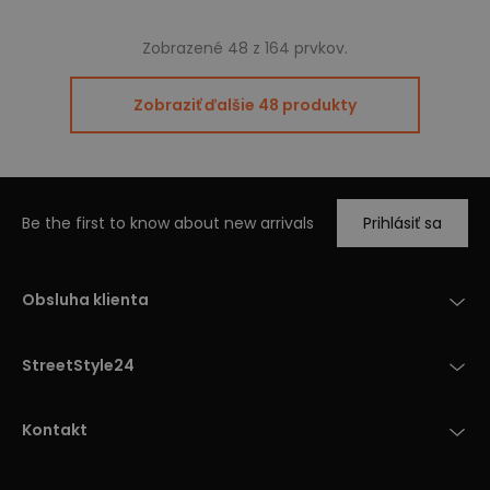
Zobrazené 48 z 164 prvkov.
Zobraziť ďalšie 48 produkty
Be the first to know about new arrivals
Prihlásiť sa
Obsluha klienta
StreetStyle24
Kontakt