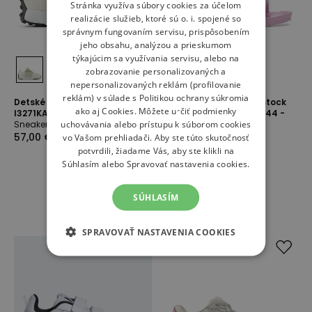
Stránka využíva súbory cookies za účelom
realizácie služieb, ktoré sú o. i. spojené so
správnym fungovaním servisu, prispôsobením
jeho obsahu, analýzou a prieskumom
týkajúcim sa využívania servisu, alebo na
zobrazovanie personalizovaných a
nepersonalizovaných reklám (profilovanie
reklám) v súlade s
Politikou ochrany súkromia
Detské topánky New Balance
Sandále detské Birkenstock
ako aj
Cookies
. Môžete určiť podmienky
I3271KA - béžové
Milano Essentials 1029544 -
uchovávania alebo prístupu k súborom cookies
Sneakersy
ružové
Sandále
57,00 €
vo Vašom prehliadači. Aby ste túto skutočnosť
30,00 €
37,00 €
potvrdili, žiadame Vás, aby ste klikli na
-
19
%
Súhlasím alebo Spravovať nastavenia cookies.
SÚHLASÍM
SPRAVOVAŤ NASTAVENIA COOKIES