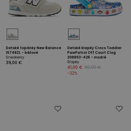
Detské topánky New Balance
Detské klapky Crocs Toddler
I5748ZL - béžové
PawPatrol Off Court Clog
Sneakersy
208853-425 - modré
Šľapky
39,00 €
41,00 €
60,00 €
-
32
%