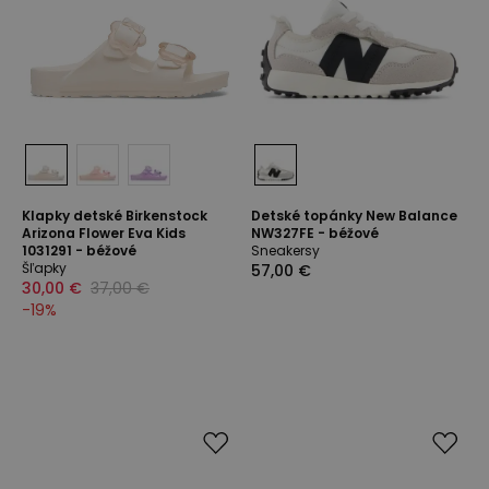
Klapky detské Birkenstock
Detské topánky New Balance
Arizona Flower Eva Kids
NW327FE - béžové
1031291 - béžové
Sneakersy
Šľapky
57,00 €
30,00 €
37,00 €
-
19
%