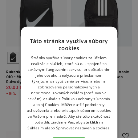
Táto stránka využíva súbory
cookies
Stránka využíva súbory cookies za účelom
realizácie služieb, ktoré sú o. i. spojené so
správnym fungovaním servisu, prispôsobením
Ruksak Nike Brasilia DV9436-
Ruksak unisex adidas Classic
jeho obsahu, analýzou a prieskumom
010 - čierne
Back-to-School 3-Stripes
týkajúcim sa využívania servisu, alebo na
Ruksaky
JD9563 - čierne
zobrazovanie personalizovaných a
Ruksaky
30,00 €
37,00 €
23,00 €
28,00 €
nepersonalizovaných reklám (profilovanie
-
19
%
-
18
%
reklám) v súlade s
Politikou ochrany súkromia
ako aj
Cookies
. Môžete určiť podmienky
uchovávania alebo prístupu k súborom cookies
vo Vašom prehliadači. Aby ste túto skutočnosť
potvrdili, žiadame Vás, aby ste klikli na
Súhlasím alebo Spravovať nastavenia cookies.