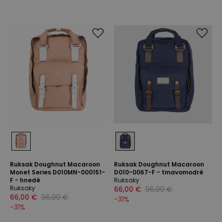
Ruksak Doughnut Macaroon
Ruksak Doughnut Macaroon
Monet Series D010MN-000151-
D010-0067-F - tmavomodré
F - hnedé
Ruksaky
Ruksaky
66,00 €
96,00 €
66,00 €
96,00 €
-
31
%
-
31
%