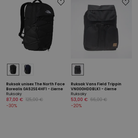
Ruksak unisex The North Face
Ruksak Vans Field Trippin
Borealis 0A52SE4HF1 - čierne
VN000HDDBLK1 - čierne
Ruksaky
Ruksaky
87,00 €
125,00 €
53,00 €
66,00 €
-
30
%
-
20
%