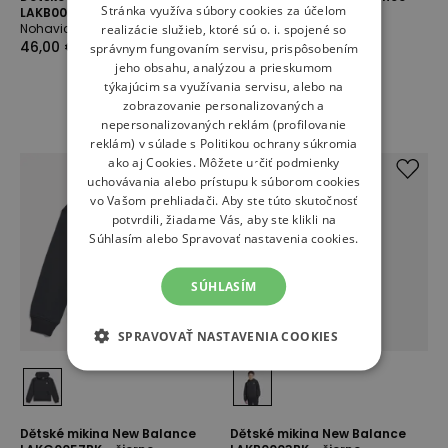
Stránka využíva súbory cookies za účelom
LAKB0007BK - čierne
LAKB0055TWF - béžové
Nohavice
realizácie služieb, ktoré sú o. i. spojené so
Bundy
46,00 €
30,00 €
správnym fungovaním servisu, prispôsobením
jeho obsahu, analýzou a prieskumom
týkajúcim sa využívania servisu, alebo na
zobrazovanie personalizovaných a
nepersonalizovaných reklám (profilovanie
reklám) v súlade s
Politikou ochrany súkromia
ako aj
Cookies
. Môžete určiť podmienky
uchovávania alebo prístupu k súborom cookies
vo Vašom prehliadači. Aby ste túto skutočnosť
potvrdili, žiadame Vás, aby ste klikli na
Súhlasím alebo Spravovať nastavenia cookies.
SÚHLASÍM
SPRAVOVAŤ NASTAVENIA COOKIES
Dětské mikina New Balance
Dětské mikina New Balance