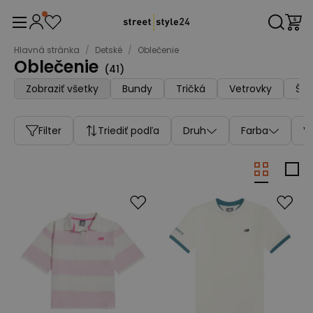
Hlavná stránka
/
Detské
/
Oblečenie
Oblečenie
(
41
)
Zobraziť všetky
Bundy
Tričká
Vetrovky
Šor
Filter
Triediť podľa
Druh
Farba
V