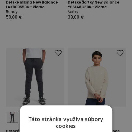
Dětské mikina New Balance
Detské Šortky New Balance
LAKB0055BK - čierne
YB6148O8BK - čierne
Bundy
Šortky
50,00 €
39,00 €
Táto stránka využíva súbory
cookies
Detské nohavice New Balance
Dětské mikina New Balance