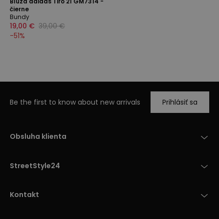
Blúza adidas Tiro 21 GM7314 -
čierne
Bundy
19,00 €
39,00 €
-
51
%
Be the first to know about new arrivals
Prihlásiť sa
Obsluha klienta
StreetStyle24
Kontakt