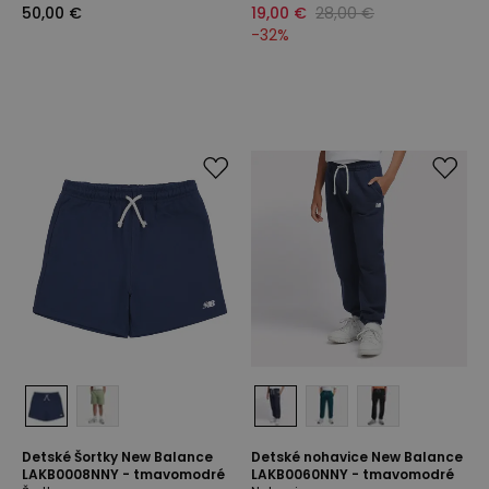
50,00 €
19,00 €
28,00 €
-
32
%
Detské Šortky New Balance
Detské nohavice New Balance
LAKB0008NNY - tmavomodré
LAKB0060NNY - tmavomodré