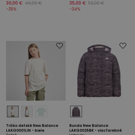
30,00 €
46,00 €
35,00 €
53,00 €
-
35
%
-
34
%
Tričko detské New Balance
Bunda New Balance
LAKG0001LIN - biele
LAKG0025BK - viacfarebné