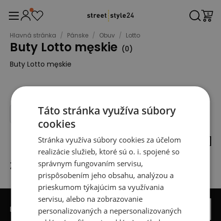
Hlavná stránka
/
Pánske
/
Obuv
/
Lotto
Buty Lotto męskie
(
0
)
Buty Lotto męskie
Táto stránka využíva súbory
Filter
Triediť podľa
cookies
Stránka využíva súbory cookies za účelom
realizácie služieb, ktoré sú o. i. spojené so
správnym fungovaním servisu,
Žiadne produkty
prispôsobením jeho obsahu, analýzou a
prieskumom týkajúcim sa využívania
servisu, alebo na zobrazovanie
Be the first to know about new arrivals
Prihlásiť sa
personalizovaných a nepersonalizovaných