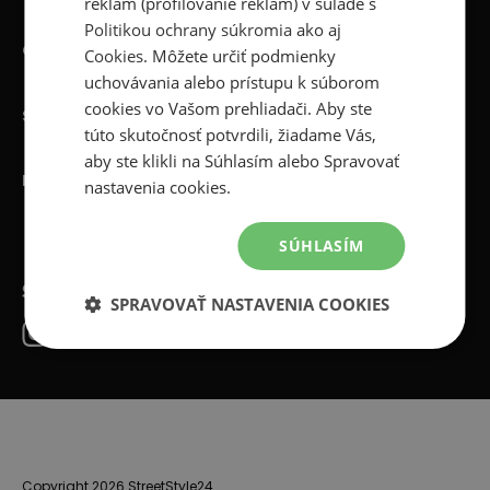
reklám (profilovanie reklám) v súlade s
Politikou ochrany súkromia
ako aj
Obsluha klienta
Cookies
. Môžete určiť podmienky
uchovávania alebo prístupu k súborom
cookies vo Vašom prehliadači. Aby ste
StreetStyle24
túto skutočnosť potvrdili, žiadame Vás,
aby ste klikli na Súhlasím alebo Spravovať
Kontakt
nastavenia cookies.
SÚHLASÍM
SPRAVOVAŤ NASTAVENIA COOKIES
Copyright 2026 StreetStyle24