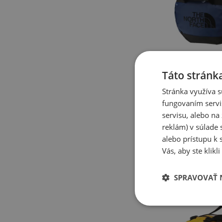
Táto stránk
Stránka využíva s
Novinka
fungovaním servi
Taška unisex Th
servisu, alebo n
Camp Duffel M 
tmavomodré
reklám) v súlade 
Tašky
alebo prístupu k 
160,00 €
Vás, aby ste klik
SPRAVOVAŤ 