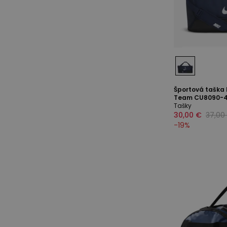
Športová taška
Team CU8090-4
Tašky
30,00 €
37,00
-
19
%