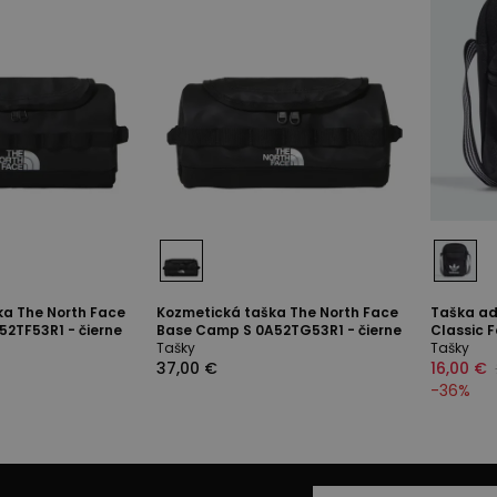
ka The North Face
Kozmetická taška The North Face
Taška adi
2TF53R1 - čierne
Base Camp S 0A52TG53R1 - čierne
Classic F
Tašky
Tašky
37,00 €
16,00 €
-
36
%