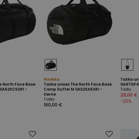
Novinka
Taška un
e North Face Base
Taška unisex The North Face Base
0A87GF4G
 0A52SC53R1 -
Camp Duffel M 0A52SA53R1 -
Tašky
čierne
28,00 €
Tašky
-
20
%
160,00 €