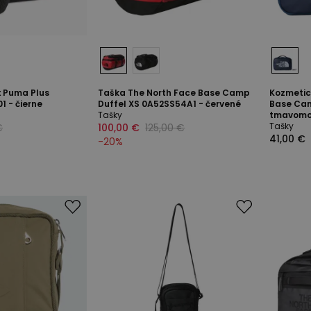
x Puma Plus
Taška The North Face Base Camp
Kozmetic
1 - čierne
Duffel XS 0A52SS54A1 - červené
Base Cam
Tašky
tmavomo
Tašky
€
100,00 €
125,00 €
41,00 €
-
20
%