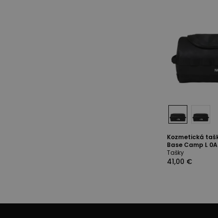
Kozmetická taš
Base Camp L 0A5
Tašky
41,00 €