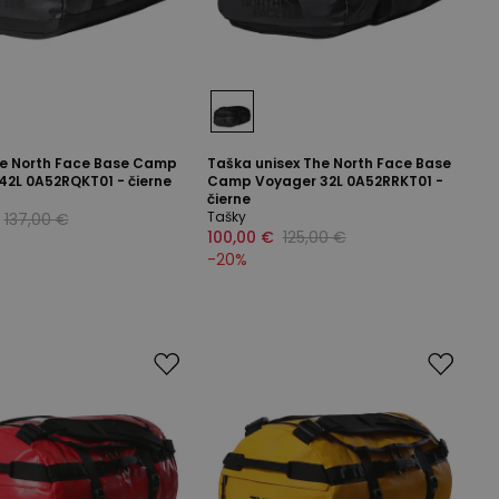
e North Face Base Camp
Taška unisex The North Face Base
42L 0A52RQKT01 - čierne
Camp Voyager 32L 0A52RRKT01 -
čierne
Tašky
137,00 €
100,00 €
125,00 €
-
20
%