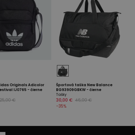
das Originals Adicolor
Športová taška New Balance
estival IJ0765 - čierne
BG93909GBKW - čierne
Tašky
25,00 €
30,00 €
46,00 €
-
35
%