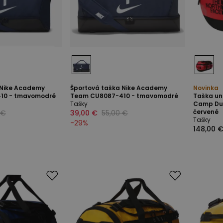
 Nike Academy
Športová taška Nike Academy
Novinka
10 - tmavomodré
Team CU8087-410 - tmavomodré
Taška un
Tašky
Camp Duf
červené
 €
39,00 €
55,00 €
Tašky
-
29
%
148,00 