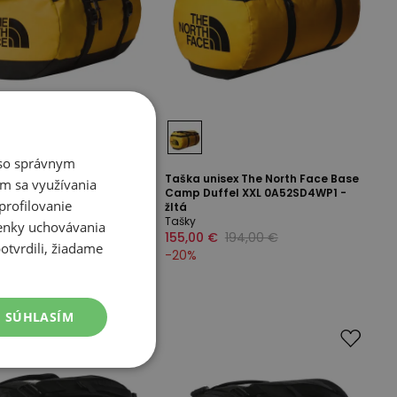
é so správnym
Taška unisex The North Face Base
m sa využívania
isex The North Face Base
Camp Duffel XXL 0A52SD4WP1 -
profilovanie
fel XS 0A52SS4WP1 - žltá
žltá
Tašky
ienky uchovávania
155,00 €
194,00 €
otvrdili, žiadame
-
20
%
SÚHLASÍM