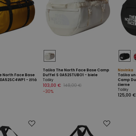
Taška The North Face Base Camp
Novinka
e North Face Base
Duffel S 0A52STUBO1 - biele
Taška un
 0A52SC4WP1 - žltá
Tašky
Camp Duf
čierne
103,00 €
148,00 €
Tašky
-
30
%
125,00 €