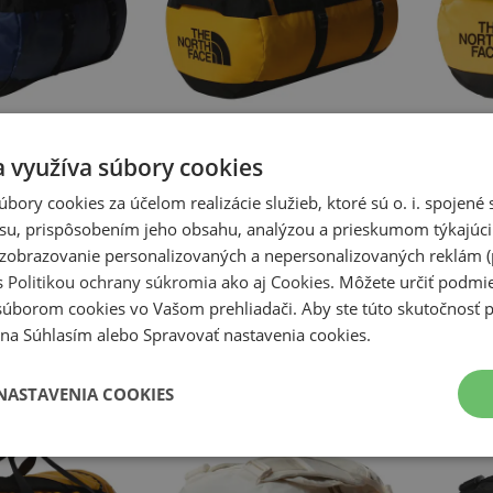
a využíva súbory cookies
úbory cookies za účelom realizácie služieb, ktoré sú o. i. spojen
Novinka
Novinka
su, prispôsobením jeho obsahu, analýzou a prieskumom týkajúci
e North Face Base
Taška unisex The North Face Base
Taška un
a zobrazovanie personalizovaných a nepersonalizovaných reklám (
0A52SA4Y21 -
Camp Duffel M 0A52SA4WP1 - žltá
Camp Duf
Tašky
Tašky
s
Politikou ochrany súkromia
ako aj
Cookies
. Môžete určiť podm
160,00 €
125,00 €
súborom cookies vo Vašom prehliadači. Aby ste túto skutočnosť p
li na Súhlasím alebo Spravovať nastavenia cookies.
NASTAVENIA COOKIES