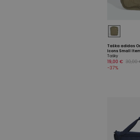
Taška adidas Or
Icons Small Item
Tašky
19,00 €
30,00
-
37
%