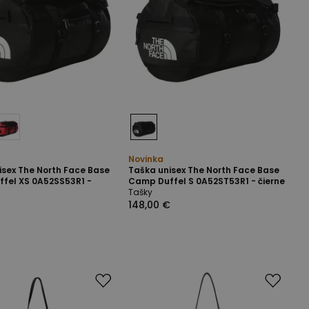
Novinka
isex The North Face Base
Taška unisex The North Face Base
fel XS 0A52SS53R1 -
Camp Duffel S 0A52ST53R1 - čierne
Tašky
148,00 €