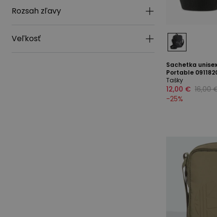
Rozsah zľavy
Veľkosť
Sachetka unise
Portable 0911820
Tašky
12,00 €
16,00 
-
25
%