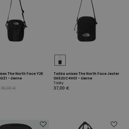
isex The North Face Y2K
Taška unisex The North Face Jester
Z1 - čierne
0A52UC4H01 - čierne
Tašky
35,00 €
37,00 €