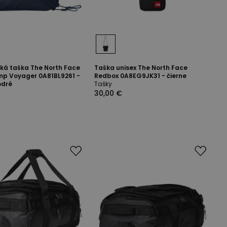
ká taška The North Face
Taška unisex The North Face
p Voyager 0A81BL9261 -
Redbox 0A8EG9JK31 - čierne
dré
Tašky
30,00 €