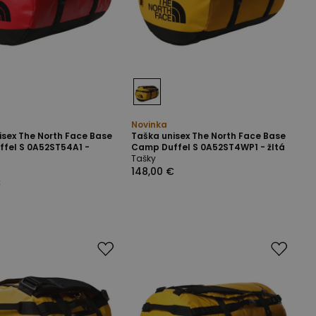
Novinka
isex The North Face Base
Taška unisex The North Face Base
fel S 0A52ST54A1 -
Camp Duffel S 0A52ST4WP1 - žltá
Tašky
148,00 €
€