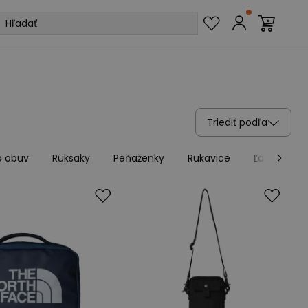
Triediť podľa
 o obuv
Ruksaky
Peňaženky
Rukavice
Ľadvinky