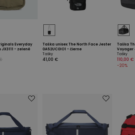
iginals Everyday
Taška unisex The North Face Jester
Taška Th
 JX3111 - zelené
0A52UC0IO1 - čierne
Voyager 
Tašky
Tašky
 €
41,00 €
110,00 €
-
20
%