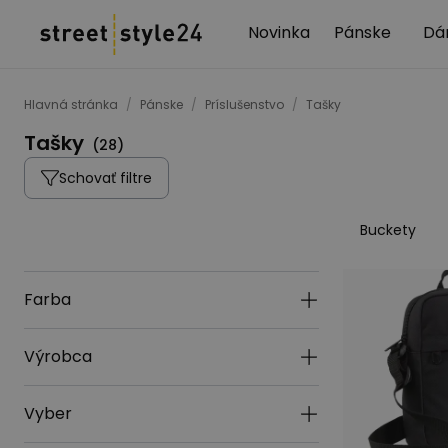
Novinka
Pánske
Dá
Hlavná stránka
/
Pánske
/
Príslušenstvo
/
Tašky
Tašky
(
28
)
Schovať filtre
Buckety
Farba
Výrobca
Vyber