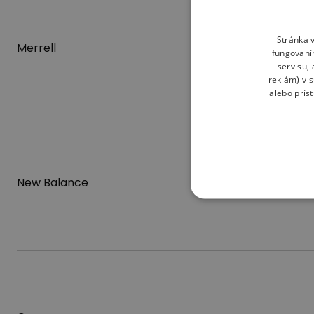
Stránka v
Merrell
fungovaní
servisu,
reklám) v 
alebo prís
New Balance
New Era