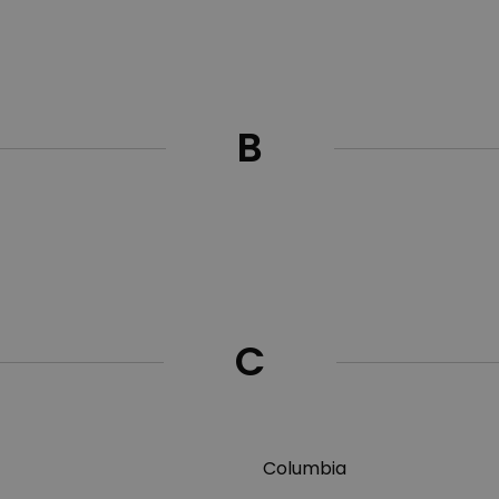
B
C
Columbia