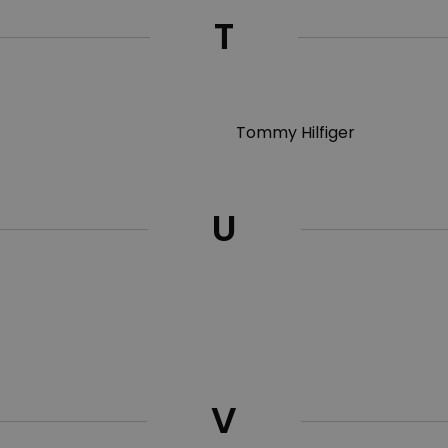
T
Tommy Hilfiger
U
V