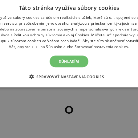
Táto stránka využíva súbory cookies
yužíva súbory cookies za účelom realizácie služieb, ktoré sú o. i. spojené s
m servisu, prispôsobením jeho obsahu, analýzou a prieskumom týkajúcim sa 
 alebo na zobrazovanie personalizovaných a nepersonalizovaných reklám (pro
súlade s
Politikou ochrany súkromia
ako aj
Cookies
. Môžete určiť podmienky 
tupu k súborom cookies vo Vašom prehliadači. Aby ste túto skutočnosť potvrdi
N
Vás, aby ste klikli na Súhlasím alebo Spravovať nastavenia cookies.
SÚHLASÍM
SPRAVOVAŤ NASTAVENIA COOKIES
Nike
O