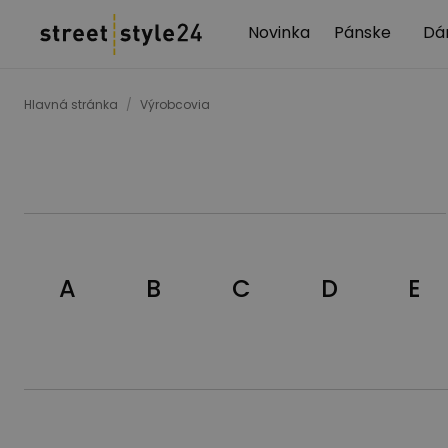
Novinka
Pánske
Dá
Hlavná stránka
/
Výrobcovia
A
B
C
D
E