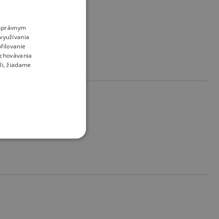
o správnym
využívania
filovanie
uchovávania
li, žiadame