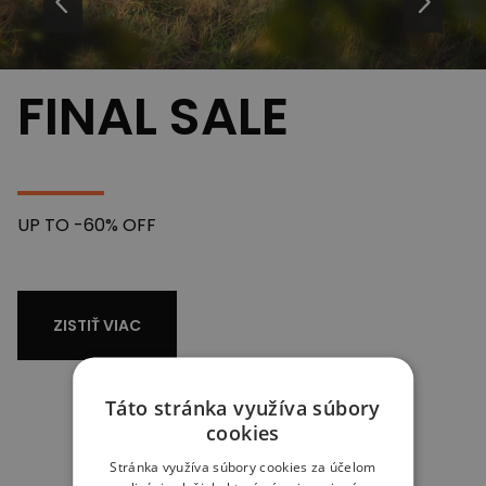
FINAL SALE
UP TO -60% OFF
ZISTIŤ VIAC
Táto stránka využíva súbory
cookies
Bestsellers
Stránka využíva súbory cookies za účelom