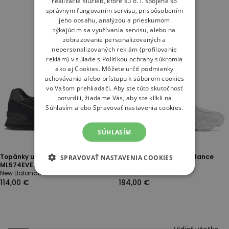
realizácie služieb, ktoré sú o. i. spojené so
Pánske
Dámske
Detské
správnym fungovaním servisu, prispôsobením
jeho obsahu, analýzou a prieskumom
týkajúcim sa využívania servisu, alebo na
zobrazovanie personalizovaných a
nepersonalizovaných reklám (profilovanie
reklám) v súlade s
Politikou ochrany súkromia
ako aj
Cookies
. Môžete určiť podmienky
uchovávania alebo prístupu k súborom cookies
vo Vašom prehliadači. Aby ste túto skutočnosť
potvrdili, žiadame Vás, aby ste klikli na
Súhlasím alebo Spravovať nastavenia cookies.
SÚHLASÍM
Topánky unisex New Balance
Topánky unisex New Balance
SPRAVOVAŤ NASTAVENIA COOKIES
ML574EVE - čierne
U9060NRJ - biele
New Balance 574
New Balance U9060
114,00 €
194,00 €