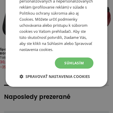
personalizovaných a nepersonalizovaných
reklám (profilovanie reklám) v súlade s
Politikou ochrany súkromia
ako aj
Cookies
. Môžete určiť podmienky
uchovávania alebo prístupu k súborom
cookies vo Vašom prehliadači. Aby ste
túto skutočnosť potvrdili, žiadame Vás,
aby ste klikli na Súhlasím alebo Spravovať
nastavenia cookies.
Športová taška New Balance
Taška The North Face Base
BG93909GBKW - čierne
Camp Duffel XS 0A52SS54A1 -
Tašky
červené
Tašky
30,00 €
46,00 €
SÚHLASÍM
100,00 €
125,00 €
-
35
%
-
20
%
SPRAVOVAŤ NASTAVENIA COOKIES
Naposledy prezerané