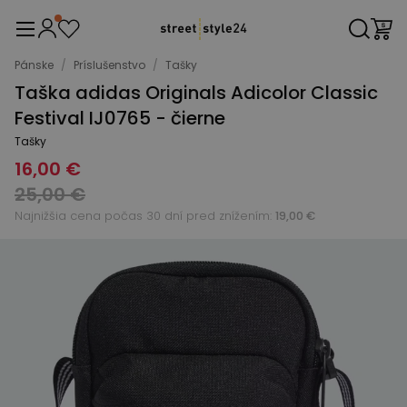
Pánske
/
Príslušenstvo
/
Tašky
Taška adidas Originals Adicolor Classic
Festival IJ0765 - čierne
Tašky
16,00 €
25,00 €
Najnižšia cena počas 30 dní pred znížením:
19,00 €