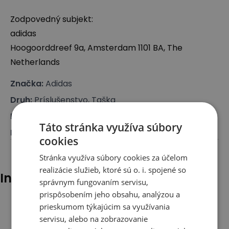
Zodpovedný subjekt:
adidas
Hoogoorddreef 9a, Amsterdam 1101 BA, The
Netherlands
Značka
:
Adidas
Druh
:
Príslušenstvo, Taška
Pre koho
:
Pre každého
Táto stránka využíva súbory
Farba
:
Čierna
cookies
Stránka využíva súbory cookies za účelom
realizácie služieb, ktoré sú o. i. spojené so
Iní klienti tiež pozerali
správnym fungovaním servisu,
prispôsobením jeho obsahu, analýzou a
prieskumom týkajúcim sa využívania
servisu, alebo na zobrazovanie