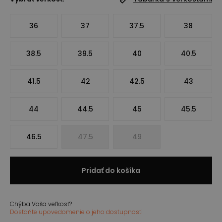
36
37
37.5
38
38.5
39.5
40
40.5
41.5
42
42.5
43
44
44.5
45
45.5
46.5
47.5
49
Pridať do košíka
Chýba Vaša veľkosť?
Dostaňte upovedomenie o jeho dostupnosti