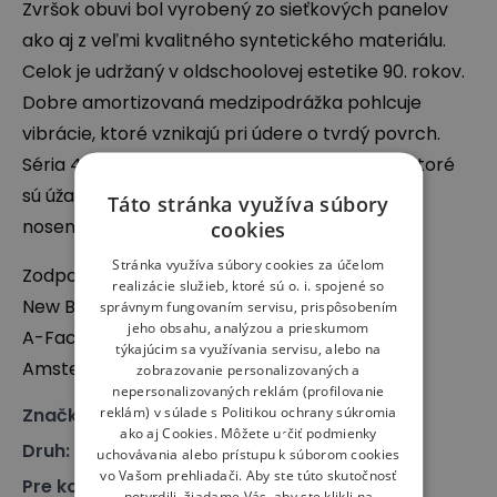
Zvršok obuvi bol vyrobený zo sieťkových panelov
ako aj z veľmi kvalitného syntetického materiálu.
Celok je udržaný v oldschoolovej estetike 90. rokov.
Dobre amortizovaná medzipodrážka pohlcuje
vibrácie, ktoré vznikajú pri údere o tvrdý povrch.
Séria 408 to
sú topánky pre neho a pre ňu
, ktoré
sú úžasne aj ako lifestyle sneakersy na bežné
Táto stránka využíva súbory
nosenie.
cookies
Stránka využíva súbory cookies za účelom
Zodpovedný subjekt:
realizácie služieb, ktoré sú o. i. spojené so
New Balance Europe BV
správnym fungovaním servisu, prispôsobením
jeho obsahu, analýzou a prieskumom
A-Factorij, Pilotenstraat 35 – 45, 1059 CH
týkajúcim sa využívania servisu, alebo na
Amsterdam, The Netherlands
zobrazovanie personalizovaných a
nepersonalizovaných reklám (profilovanie
reklám) v súlade s
Politikou ochrany súkromia
Značka
:
New Balance
ako aj
Cookies
. Môžete určiť podmienky
Druh
:
Obuv, Sneakersy
uchovávania alebo prístupu k súborom cookies
vo Vašom prehliadači. Aby ste túto skutočnosť
Pre koho
:
Pre neho, Pre ňu
potvrdili, žiadame Vás, aby ste klikli na