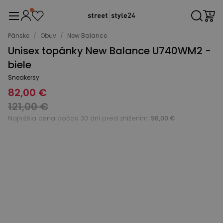
Pánske
/
Obuv
/
New Balance
Unisex topánky New Balance U740WM2 -
biele
Sneakersy
82,00 €
121,00 €
Najnižšia cena počas 30 dní pred znížením:
96,00 €