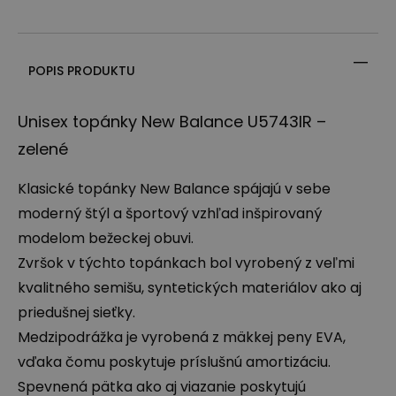
POPIS PRODUKTU
Unisex topánky New Balance U5743IR –
zelené
Klasické topánky New Balance spájajú v sebe
moderný štýl a športový vzhľad inšpirovaný
modelom bežeckej obuvi.
Zvršok v týchto topánkach bol vyrobený z veľmi
kvalitného semišu, syntetických materiálov ako aj
priedušnej sieťky.
Medzipodrážka je vyrobená z mäkkej peny
EVA
,
vďaka čomu poskytuje príslušnú amortizáciu.
Spevnená pätka ako aj viazanie poskytujú