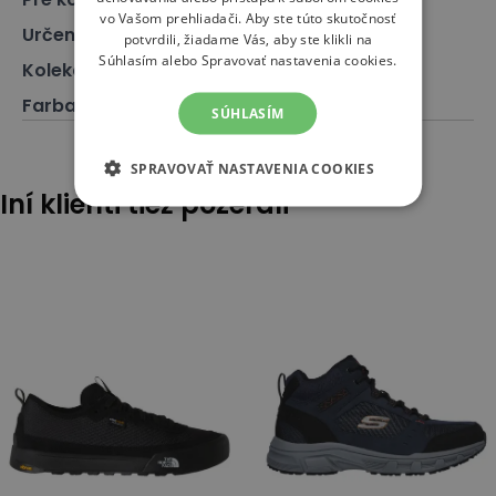
vo Vašom prehliadači. Aby ste túto skutočnosť
Určenie
:
Klasické topánky
potvrdili, žiadame Vás, aby ste klikli na
Súhlasím alebo Spravovať nastavenia cookies.
Kolekcie
:
574
Farba
:
Zelená
SÚHLASÍM
SPRAVOVAŤ NASTAVENIA COOKIES
Iní klienti tiež pozerali