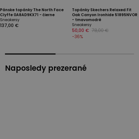
Pánske topánky The North Face
Topánky Skechers Relaxed Fit
Clyffe 0A8AD9KX71 - čierne
Oak Canyon Ironhide 51895NVOR
Sneakersy
- tmavomodré
Sneakersy
137,00 €
50,00 €
78,00 €
-
36
%
Naposledy prezerané