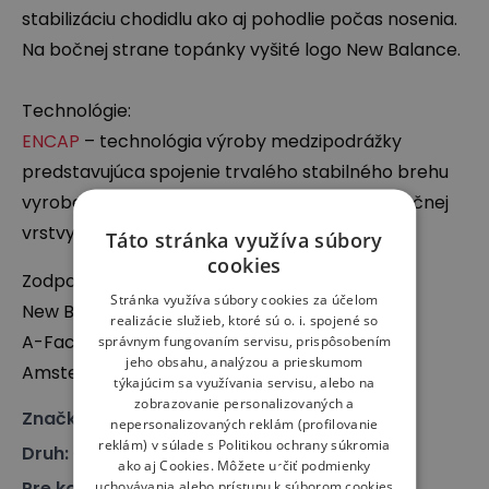
stabilizáciu chodidlu ako aj pohodlie počas nosenia.
Na bočnej strane topánky vyšité logo New Balance.
Technológie:
ENCAP
– technológia výroby medzipodrážky
predstavujúca spojenie trvalého stabilného brehu
vyrobeného z polyuretánu a mäkkej amortizačnej
vrstvy
EVA
.
Táto stránka využíva súbory
cookies
Zodpovedný subjekt:
Stránka využíva súbory cookies za účelom
New Balance Europe BV
realizácie služieb, ktoré sú o. i. spojené so
A-Factorij, Pilotenstraat 35 – 45, 1059 CH
správnym fungovaním servisu, prispôsobením
jeho obsahu, analýzou a prieskumom
Amsterdam, The Netherlands
týkajúcim sa využívania servisu, alebo na
zobrazovanie personalizovaných a
Značka
:
New Balance
nepersonalizovaných reklám (profilovanie
reklám) v súlade s
Politikou ochrany súkromia
Druh
:
Obuv, Sneakersy
ako aj
Cookies
. Môžete určiť podmienky
Pre koho
:
Pre neho, Pre ňu
uchovávania alebo prístupu k súborom cookies