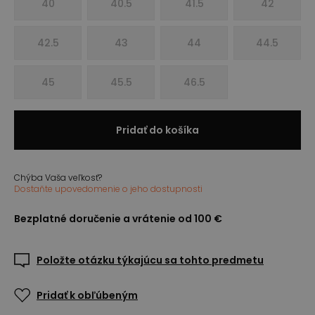
40
40.5
41.5
42
42.5
43
44
44.5
45
45.5
46.5
Pridať do košíka
Chýba Vaša veľkosť?
Dostaňte upovedomenie o jeho dostupnosti
Bezplatné doručenie a vrátenie od 100 €
Položte otázku týkajúcu sa tohto predmetu
Pridať k obľúbeným