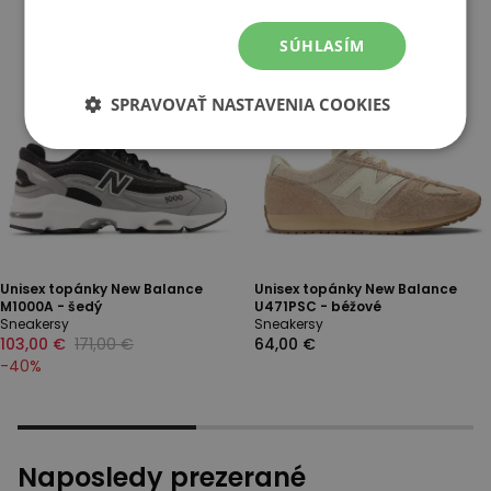
SÚHLASÍM
SPRAVOVAŤ NASTAVENIA COOKIES
Unisex topánky New Balance
Unisex topánky New Balance
M1000A - šedý
U471PSC - béžové
Sneakersy
Sneakersy
103,00 €
171,00 €
64,00 €
-
40
%
Naposledy prezerané