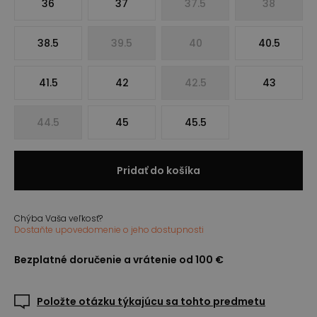
36
37
37.5
38
38.5
39.5
40
40.5
41.5
42
42.5
43
44.5
45
45.5
Pridať do košíka
Chýba Vaša veľkosť?
Dostaňte upovedomenie o jeho dostupnosti
Bezplatné doručenie a vrátenie od 100 €
Položte otázku týkajúcu sa tohto predmetu