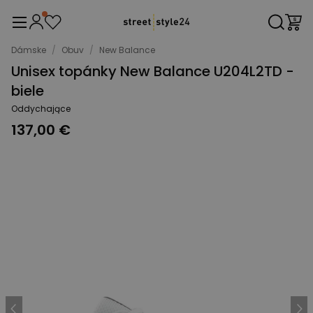
Dámske
/
Obuv
/
New Balance
Unisex topánky New Balance U204L2TD -
biele
Oddychające
137,00 €