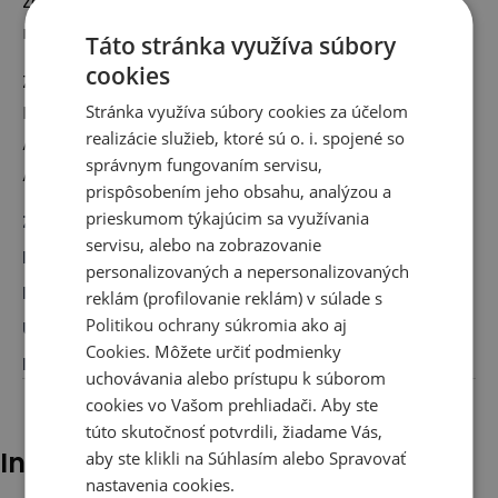
zo série U204L sú ideálnou obuvou pre fanúšikov
minimalistického štýlu.
Táto stránka využíva súbory
cookies
Zodpovedný subjekt:
New Balance Europe BV
Stránka využíva súbory cookies za účelom
realizácie služieb, ktoré sú o. i. spojené so
A-Factorij, Pilotenstraat 35 – 45, 1059 CH
správnym fungovaním servisu,
Amsterdam, The Netherlands
prispôsobením jeho obsahu, analýzou a
prieskumom týkajúcim sa využívania
Značka
:
New Balance
servisu, alebo na zobrazovanie
Druh
:
Obuv, Sneakersy
personalizovaných a nepersonalizovaných
Pre koho
:
Pre neho, Pre ňu
reklám (profilovanie reklám) v súlade s
Politikou ochrany súkromia
ako aj
Určenie
:
Klasické topánky
Cookies
. Môžete určiť podmienky
Farba
:
Biela
uchovávania alebo prístupu k súborom
cookies vo Vašom prehliadači. Aby ste
túto skutočnosť potvrdili, žiadame Vás,
Iní klienti tiež pozerali
aby ste klikli na Súhlasím alebo Spravovať
nastavenia cookies.