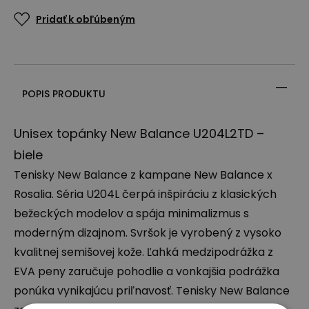
Pridať k obľúbeným
POPIS PRODUKTU
Unisex topánky New Balance U204L2TD –
biele
Tenisky New Balance z kampane New Balance x
Rosalia. Séria U204L čerpá inšpiráciu z klasických
bežeckých modelov a spája minimalizmus s
moderným dizajnom. Svršok je vyrobený z vysoko
kvalitnej semišovej kože. Ľahká medzipodrážka z
EVA
peny zaručuje pohodlie a vonkajšia podrážka
ponúka vynikajúcu priľnavosť. Tenisky New Balance