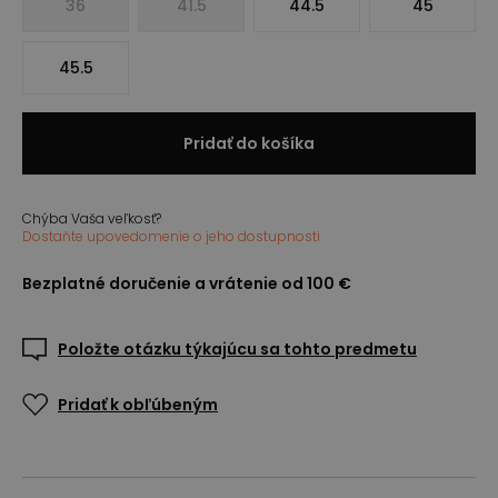
36
41.5
44.5
45
45.5
Pridať do košíka
Chýba Vaša veľkosť?
Dostaňte upovedomenie o jeho dostupnosti
Bezplatné doručenie a vrátenie od 100 €
Položte otázku týkajúcu sa tohto predmetu
Pridať k obľúbeným