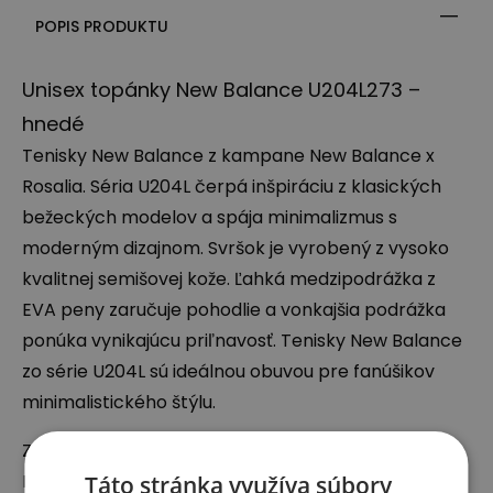
POPIS PRODUKTU
Unisex topánky New Balance U204L273 –
hnedé
Tenisky New Balance z kampane New Balance x
Rosalia. Séria U204L čerpá inšpiráciu z klasických
bežeckých modelov a spája minimalizmus s
moderným dizajnom. Svršok je vyrobený z vysoko
kvalitnej semišovej kože. Ľahká medzipodrážka z
EVA
peny zaručuje pohodlie a vonkajšia podrážka
ponúka vynikajúcu priľnavosť. Tenisky New Balance
zo série U204L sú ideálnou obuvou pre fanúšikov
minimalistického štýlu.
Zodpovedný subjekt:
New Balance Europe BV
Táto stránka využíva súbory