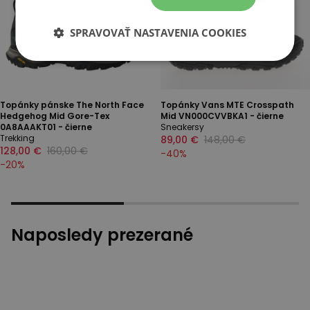
SPRAVOVAŤ NASTAVENIA COOKIES
Topánky pánske The North Face
Topánky Vans MTE Crosspath
Hedgehog Mid Gore-Tex
Mid VN000CVVBKA1 - čierne
0A8AAAKT01 - čierne
Sneakersy
Trekking
89,00 €
148,00 €
128,00 €
160,00 €
-
40
%
-
20
%
Naposledy prezerané