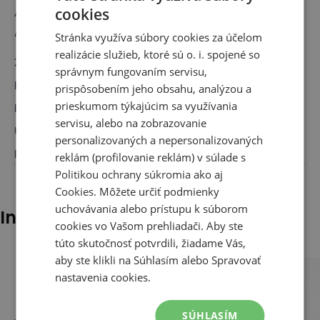
A-Factorij, Pilotenstraat 35 – 45, 1059 CH
cookies
Amsterdam, The Netherlands
Stránka využíva súbory cookies za účelom
realizácie služieb, ktoré sú o. i. spojené so
Značka
:
New Balance
správnym fungovaním servisu,
Druh
:
Obuv, Sneakersy
prispôsobením jeho obsahu, analýzou a
prieskumom týkajúcim sa využívania
Pre koho
:
Pre neho, Pre ňu
servisu, alebo na zobrazovanie
Určenie
:
Klasické topánky
personalizovaných a nepersonalizovaných
Farba
:
Hnedá
reklám (profilovanie reklám) v súlade s
Politikou ochrany súkromia
ako aj
Cookies
. Môžete určiť podmienky
uchovávania alebo prístupu k súborom
Iní klienti tiež pozerali
cookies vo Vašom prehliadači. Aby ste
túto skutočnosť potvrdili, žiadame Vás,
aby ste klikli na Súhlasím alebo Spravovať
nastavenia cookies.
SÚHLASÍM