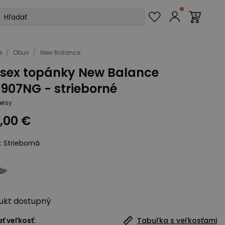
e
/
Obuv
/
New Balance
isex topánky New Balance
907NG - strieborné
ersy
,00 €
:
Strieborná
ukt
dostupný
ť veľkosť:
Tabuľka s veľkosťami