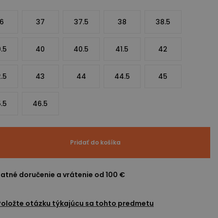
6
37
37.5
38
38.5
.5
40
40.5
41.5
42
.5
43
44
44.5
45
.5
46.5
Pridať do košíka
atné doručenie a vrátenie od 100 €
Položte otázku týkajúcu sa tohto predmetu