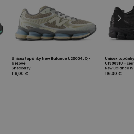
Unisex topánky New Balance U20004JQ -
Unisex topánk
béžové
U190631U - čie
Sneakersy
New Balance 19
116,00 €
116,00 €