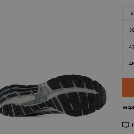
3
39
42
45
Bezpl