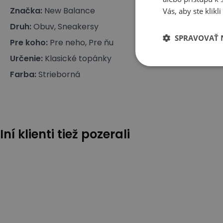
Značka
:
New Balance
Vás, aby ste klik
Druh
:
Obuv, Sneakersy
SPRAVOVAŤ 
Pre koho
:
Pre neho, Pre ňu
Určenie
:
Klasické topánky
Farba
:
Strieborná
Iní klienti tiež pozerali