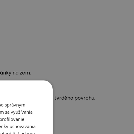
pánky na zem.
ikajúcu pri nárazoch do tvrdého povrchu.
é so správnym
m sa využívania
profilovanie
ienky uchovávania
otvrdili, žiadame