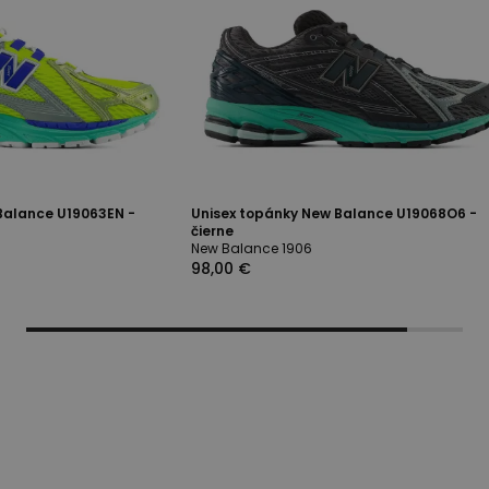
Balance U19063EN -
Unisex topánky New Balance U19068O6 -
čierne
New Balance 1906
98,00 €