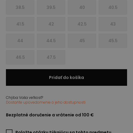
38.5
39.5
40
40.5
41.5
42
42.5
43
44
44.5
45
45.5
46.5
47.5
Pridať do košíka
Chýba Vaša veľkosť?
Dostaňte upovedomenie o jeho dostupnosti
Bezplatné doručenie a vrátenie od 100 €
Položte otázku týkajúcu sa tohto predmetu