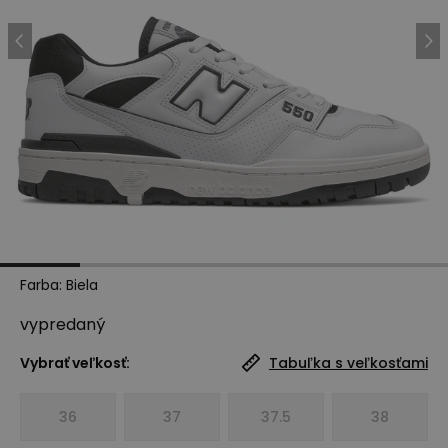
Farba
:
Biela
vypredaný
Vybrať veľkosť:
Tabuľka s veľkosťami
36
37
37.5
38