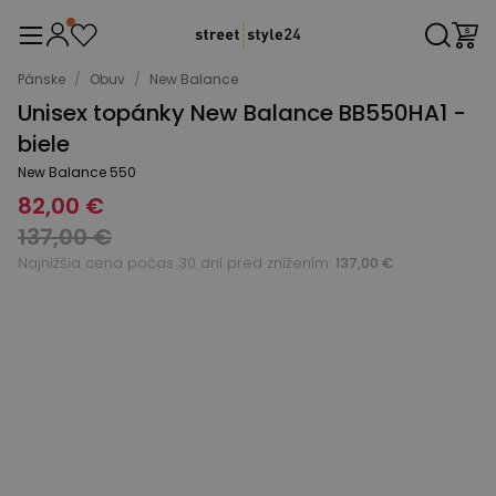
Pánske
/
Obuv
/
New Balance
Unisex topánky New Balance BB550HA1 -
biele
New Balance 550
82,00 €
137,00 €
Najnižšia cena počas 30 dní pred znížením:
137,00 €