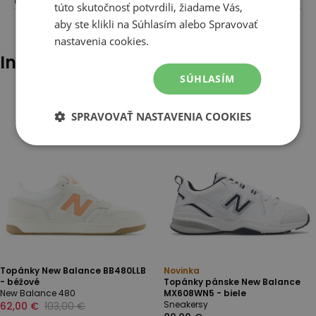
túto skutočnosť potvrdili, žiadame Vás,
aby ste klikli na Súhlasím alebo Spravovať
nastavenia cookies.
Iní klienti tiež pozerali
SÚHLASÍM
SPRAVOVAŤ NASTAVENIA COOKIES
Topánky New Balance BB480LLB
Novinka
- béžové
Topánky pánske New Balance
New Balance 480
MX608WN5 - biele
Sneakersy
62,00 €
103,00 €