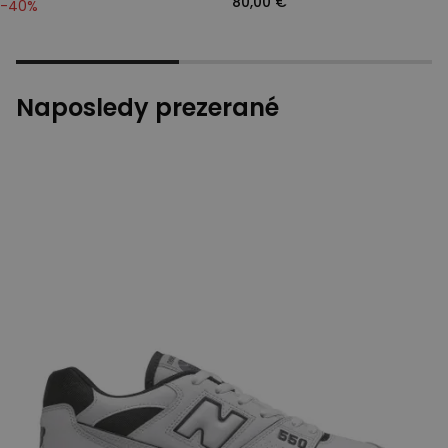
80,00 €
-
40
%
Naposledy prezerané