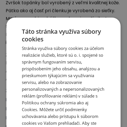
Zvršok topánky bol vyrobený z veľmi kvalitnej kože.
Pätka ako aj časť pri členku je vyrobená zo sieťky.
Masívna medzipodrážka podporuje celú siluetu
topánky, vďaka čomu zaručuje pohodlie a trvalosť.
Táto stránka využíva súbory
Nastaviteľné, šnurované zapínanie umožňuje
cookies
ideálne prispôsobenie sa k chodidlu.
Stránka využíva súbory cookies za účelom
Zodpovedný subjekt:
realizácie služieb, ktoré sú o. i. spojené so
správnym fungovaním servisu,
New Balance Europe BV
prispôsobením jeho obsahu, analýzou a
A-Factorij, Pilotenstraat 35 – 45, 1059 CH
prieskumom týkajúcim sa využívania
Amsterdam, The Netherlands
servisu, alebo na zobrazovanie
personalizovaných a nepersonalizovaných
Značka
:
New Balance
reklám (profilovanie reklám) v súlade s
Druh
:
Obuv, Sneakersy
Politikou ochrany súkromia
ako aj
Pre koho
:
Pre neho, Pre ňu
Cookies
. Môžete určiť podmienky
uchovávania alebo prístupu k súborom
Kolekcie
:
550
cookies vo Vašom prehliadači. Aby ste
Farba
:
Biela