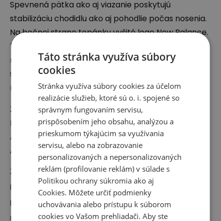
Spevnená pätka ako aj viazanie poskytujú
stabilizáciu chodidlu ako aj pohodlie počas nosenia.
Na bočnej strane topánky vyšité logo New Balance.
Technológie:
ENCAP
– technológia výroby
Táto stránka využíva súbory
medzipodrážky predstavujúca spojenie trvalého
cookies
stabilného brehu vyrobeného z polyuretánu a
Stránka využíva súbory cookies za účelom
mäkkej amortizačnej vrstvy
EVA
.
realizácie služieb, ktoré sú o. i. spojené so
Zodpovedný subjekt:
správnym fungovaním servisu,
prispôsobením jeho obsahu, analýzou a
New Balance Europe BV
prieskumom týkajúcim sa využívania
A-Factorij, Pilotenstraat 35 – 45, 1059 CH
servisu, alebo na zobrazovanie
Amsterdam, The Netherlands
personalizovaných a nepersonalizovaných
reklám (profilovanie reklám) v súlade s
Značka
:
New Balance
Politikou ochrany súkromia
ako aj
Druh
:
Obuv, Sneakersy
Cookies
. Môžete určiť podmienky
Pre koho
:
Pre neho, Pre ňu
uchovávania alebo prístupu k súborom
cookies vo Vašom prehliadači. Aby ste
Určenie
:
Klasické topánky