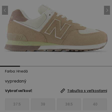
Farba
:
Hnedá
vypredaný
Vybrať veľkosť:
Tabuľka s veľkosťami
37.5
38
38.5
40