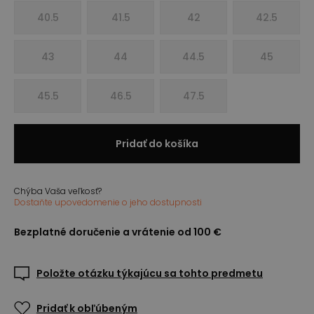
40.5
41.5
42
42.5
43
44
44.5
45
45.5
46.5
47.5
Pridať do košíka
Chýba Vaša veľkosť?
Dostaňte upovedomenie o jeho dostupnosti
Bezplatné doručenie a vrátenie od 100 €
Položte otázku týkajúcu sa tohto predmetu
Pridať k obľúbeným