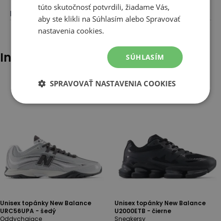
túto skutočnosť potvrdili, žiadame Vás,
Farba
:
Hnedá
aby ste klikli na Súhlasím alebo Spravovať
nastavenia cookies.
Iní klienti tiež pozerali
SÚHLASÍM
SPRAVOVAŤ NASTAVENIA COOKIES
Unisex topánky New Balance
Unisex topánky New Balance
URC56UPA - šedý
U2000ETB - čierne
Oddychające
Sneakersy