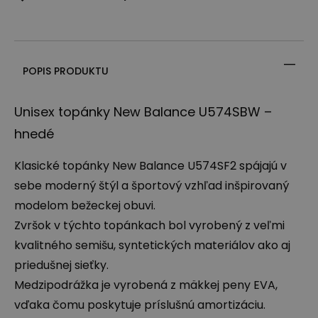
POPIS PRODUKTU
Unisex topánky New Balance U574SBW –
hnedé
Klasické topánky New Balance U574SF2 spájajú v
sebe moderný štýl a športový vzhľad inšpirovaný
modelom bežeckej obuvi.
Zvršok v týchto topánkach bol vyrobený z veľmi
kvalitného semišu, syntetických materiálov ako aj
priedušnej sieťky.
Medzipodrážka je vyrobená z mäkkej peny
EVA
,
vďaka čomu poskytuje príslušnú amortizáciu.