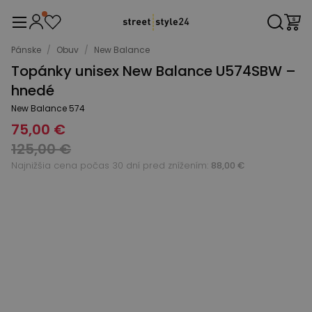
Pánske
/
Obuv
/
New Balance
Topánky unisex New Balance U574SBW –
hnedé
New Balance 574
75,00 €
125,00 €
Najnižšia cena počas 30 dní pred znížením:
88,00 €