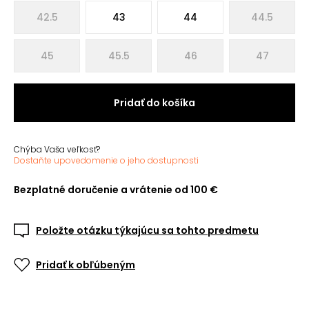
42.5
43
44
44.5
45
45.5
46
47
Pridať do košíka
Chýba Vaša veľkosť?
Dostaňte upovedomenie o jeho dostupnosti
Bezplatné doručenie a vrátenie od 100 €
Položte otázku týkajúcu sa tohto predmetu
Pridať k obľúbeným