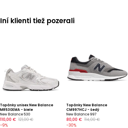
Iní klienti tiež pozerali
Topánky unisex New Balance
Topánky New Balance
MR530EMA - biele
CM997HCJ - šedý
New Balance 530
New Balance 997
110,00 €
121,00 €
80,00 €
114,00 €
-
9
%
-
30
%