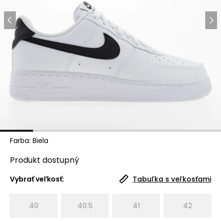
Farba
:
Biela
Produkt
dostupný
Vybrať veľkosť:
Tabuľka s veľkosťami
40
40.5
41
42