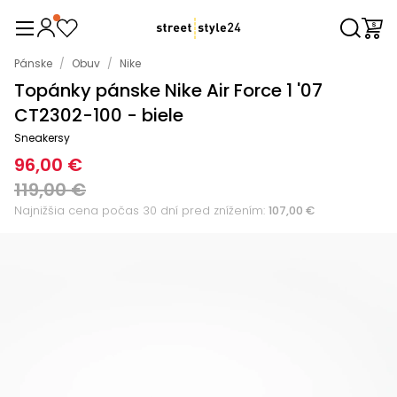
Pánske
/
Obuv
/
Nike
Topánky pánske Nike Air Force 1 '07
CT2302-100 - biele
Sneakersy
96,00 €
119,00 €
Najnižšia cena počas 30 dní pred znížením:
107,00 €