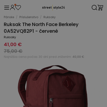
Pánske
/
Príslušenstvo
/
Ruksaky
Ruksak The North Face Berkeley
0A52VQ82P1 - červené
Ruksaky
41,00 €
75,00 €
Najnižšia cena počas 30 dní pred znížením:
40,00 €