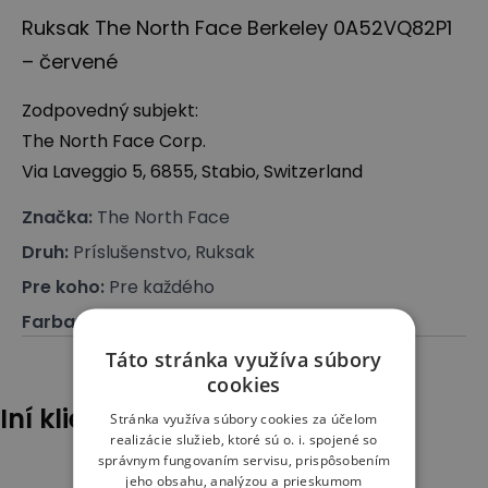
Ruksak The North Face Berkeley 0A52VQ82P1
– červené
Zodpovedný subjekt:
The North Face Corp.
Via Laveggio 5, 6855, Stabio, Switzerland
Značka
:
The North Face
Druh
:
Príslušenstvo, Ruksak
Pre koho
:
Pre každého
Farba
:
Červená
Táto stránka využíva súbory
cookies
Iní klienti tiež pozerali
Stránka využíva súbory cookies za účelom
realizácie služieb, ktoré sú o. i. spojené so
správnym fungovaním servisu, prispôsobením
jeho obsahu, analýzou a prieskumom