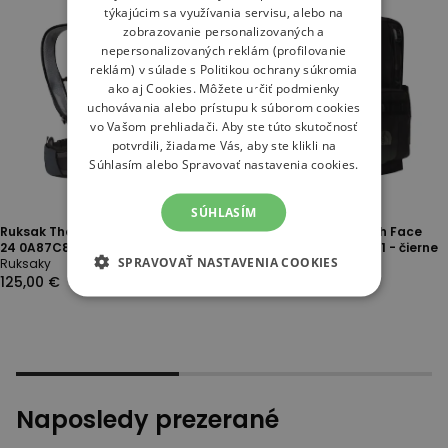
týkajúcim sa využívania servisu, alebo na
zobrazovanie personalizovaných a
nepersonalizovaných reklám (profilovanie
reklám) v súlade s
Politikou ochrany súkromia
ako aj
Cookies
. Môžete určiť podmienky
uchovávania alebo prístupu k súborom cookies
vo Vašom prehliadači. Aby ste túto skutočnosť
potvrdili, žiadame Vás, aby ste klikli na
Súhlasím alebo Spravovať nastavenia cookies.
SÚHLASÍM
Ruksak The North Face Trail Lite
Ruksak unisex The North Face
24 0A87C8ZGI1 - tmavomodré
Base Camp 0A8BK4BIA1 - čierne
SPRAVOVAŤ NASTAVENIA COOKIES
Ruksaky
Ruksaky
125,00 €
137,00 €
Naposledy prezerané