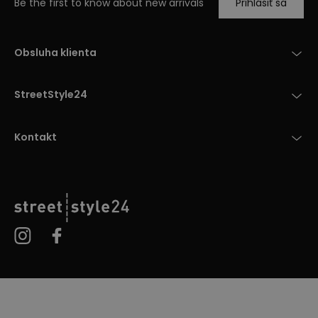
Be the first to know about new arrivals
Prihlásiť sa
Obsluha klienta
StreetStyle24
Kontakt