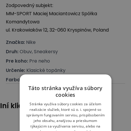
Zodpovedný subjekt:
MM-
SPORT
Maciej Maciantowicz Spółka
Komandytowa
ul. Krakowiaków 12, 32-060 Kryspinów, Poland
Značka
:
Nike
Druh
:
Obuv, Sneakersy
Pre koho
:
Pre neho
Určenie
:
Klasické topánky
Farba
:
Béžová
Táto stránka využíva súbory
cookies
Iní klienti tiež pozerali
Stránka využíva súbory cookies za účelom
realizácie služieb, ktoré sú o. i. spojené so
správnym fungovaním servisu, prispôsobením
jeho obsahu, analýzou a prieskumom
týkajúcim sa využívania servisu, alebo na