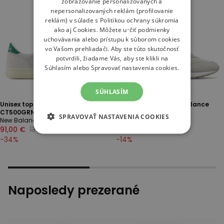
zobrazovanie personalizovaných a
nepersonalizovaných reklám (profilovanie
reklám) v súlade s
Politikou ochrany súkromia
ako aj
Cookies
. Môžete určiť podmienky
uchovávania alebo prístupu k súborom cookies
vo Vašom prehliadači. Aby ste túto skutočnosť
potvrdili, žiadame Vás, aby ste klikli na
Súhlasím alebo Spravovať nastavenia cookies.
SÚHLASÍM
Unisex topánky New Balance
Topánky unisex New Balance
CT500GRN - šedý
CM997HCB - šedý
SPRAVOVAŤ NASTAVENIA COOKIES
New Balance CT500
New Balance 997
91,00 €
137,00 €
98,00 €
114,00 €
-
34
%
-
14
%
Naposledy prezerané