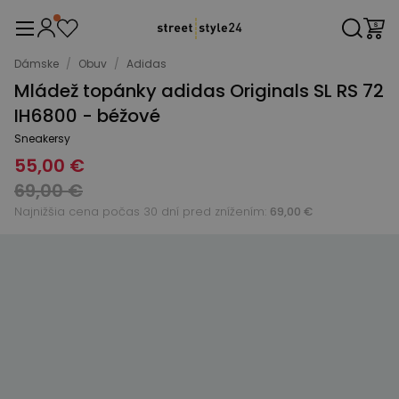
Dámske
/
Obuv
/
Adidas
Mládež topánky adidas Originals SL RS 72
IH6800 - béžové
Sneakersy
55,00 €
69,00 €
Najnižšia cena počas 30 dní pred znížením:
69,00 €