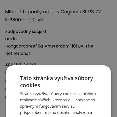
Mládež topánky adidas Originals SL RS 72
IH6800 – béžové
Zodpovedný subjekt:
adidas
Hoogoorddreef 9a, Amsterdam 1101 BA, The
Netherlands
Značka
:
Adidas
Druh
:
Obuv, Sneakersy
Táto stránka využíva súbory
Pre koho
:
Pre dieťa, Pre ňu
cookies
Určenie
:
Klasické topánky
Stránka využíva súbory cookies za účelom
Farba
:
Béžová
realizácie služieb, ktoré sú o. i. spojené so
správnym fungovaním servisu,
prispôsobením jeho obsahu, analýzou a