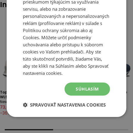
prieskumom týkajúcim sa využívania
Iní klienti tiež pozerali
servisu, alebo na zobrazovanie
personalizovaných a nepersonalizovaných
reklám (profilovanie reklám) v súlade s
Politikou ochrany súkromia
ako aj
Cookies
. Môžete určiť podmienky
uchovávania alebo prístupu k súborom
cookies vo Vašom prehliadači. Aby ste
túto skutočnosť potvrdili, žiadame Vás,
aby ste klikli na Súhlasím alebo Spravovať
nastavenia cookies.
SÚHLASÍM
Topánky dámske New Balance
Dámske topánky New Balance
WL574EVW – béžová
WL574EVN – tmavomodrá
New Balance 574
New Balance 574
SPRAVOVAŤ NASTAVENIA COOKIES
73,00 €
114,00 €
69,00 €
114,00 €
-
36
%
-
39
%