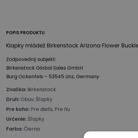
POPIS PRODUKTU
Klapky mládež Birkenstock Arizona Flower Buckl
Zodpovedný subjekt:
Birkenstock Global Sales GmbH
Burg Ockenfels – 53545 Linz, Germany
Značka
:
Birkenstock
Druh
:
Obuv, Šľapky
Pre koho
:
Pre dieťa, Pre ňu
Určenie
:
Šľapky
Farba
:
Čierna