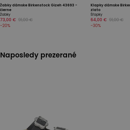
Žabky dámske Birkenstock Gizeh 43693 -
Klapky dámske Birken
čierne
zlato
Žabky
Šľapky
73,00 €
91,00 €
64,00 €
91,00 €
-
20
%
-
30
%
Naposledy prezerané