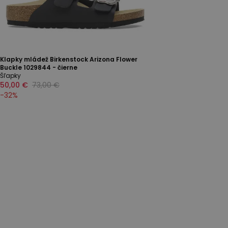
Klapky mládež Birkenstock Arizona Flower
Buckle 1029844 - čierne
Šľapky
50,00 €
73,00 €
-
32
%