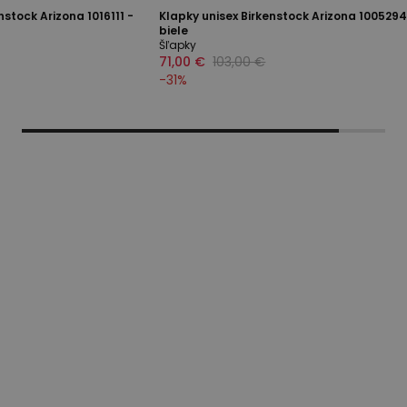
stock Arizona 1016111 -
Klapky unisex Birkenstock Arizona 1005294
biele
Šľapky
71,00 €
103,00 €
-
31
%