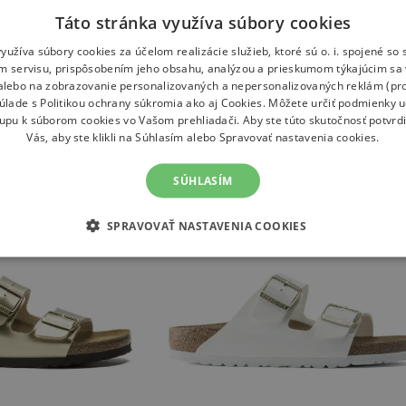
Táto stránka využíva súbory cookies
yužíva súbory cookies za účelom realizácie služieb, ktoré sú o. i. spojené s
m servisu, prispôsobením jeho obsahu, analýzou a prieskumom týkajúcim sa 
 alebo na zobrazovanie personalizovaných a nepersonalizovaných reklám (pro
súlade s
Politikou ochrany súkromia
ako aj
Cookies
. Môžete určiť podmienky 
tupu k súborom cookies vo Vašom prehliadači. Aby ste túto skutočnosť potvrdi
Vás, aby ste klikli na Súhlasím alebo Spravovať nastavenia cookies.
SÚHLASÍM
SPRAVOVAŤ NASTAVENIA COOKIES