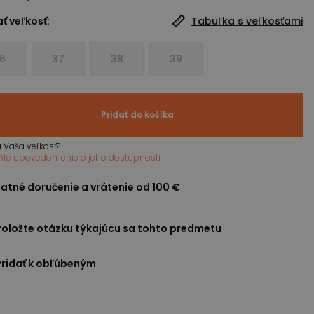
ť veľkosť:
Tabuľka s veľkosťami
6
37
38
39
Pridať do košíka
 Vaša veľkosť?
ňte upovedomenie o jeho dostupnosti
atné doručenie a vrátenie od 100 €
Položte otázku týkajúcu sa tohto predmetu
Pridať k obľúbeným