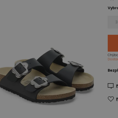
Vybra
3
Chýba
Dosta
Bezpl