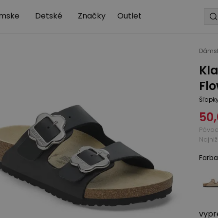
mske
Detské
Značky
Outlet
Dáms
Kl
Flo
Šľapk
50,
Pôvo
Najni
Farba
vypr