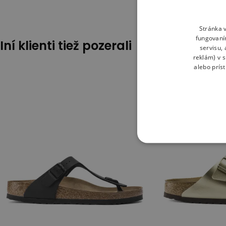
Stránka v
fungovaní
Iní klienti tiež pozerali
servisu,
reklám) v 
alebo prís