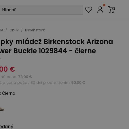
ke
/
Obuv
/
Birkenstock
apky mládež Birkenstock Arizona
wer Buckle 1029844 - čierne
y
00 €
dná cena
:
73,00 €
žšia cena počas 30 dní pred znížením:
50,00 €
:
Čierna
edaný