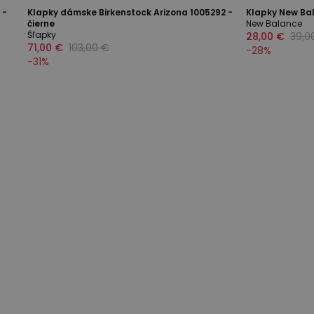
 -
Klapky dámske Birkenstock Arizona 1005292 -
Klapky New Ba
čierne
New Balance
Šľapky
28,00 €
39,0
71,00 €
103,00 €
-
28
%
-
31
%