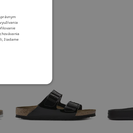
o správnym
využívania
filovanie
uchovávania
li, žiadame