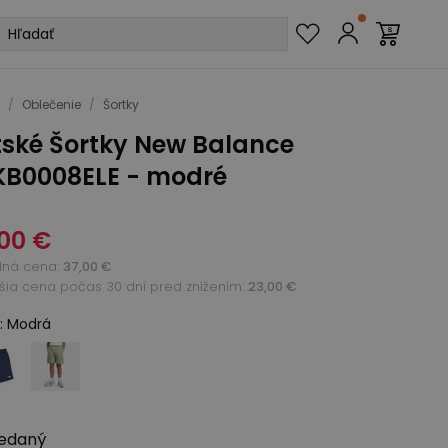
/
Oblečenie
/
Šortky
tské Šortky New Balance
KB0008ELE - modré
00 €
dná cena
:
37,00 €
žšia cena počas 30 dní pred znížením:
23,00 €
:
Modrá
edaný