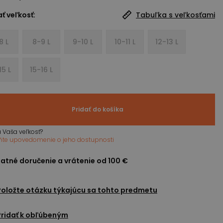
ť veľkosť:
Tabuľka s veľkosťami
8 L
8-9 L
9-10 L
10-11 L
12-13 L
15 L
15-16 L
Pridať do košíka
 Vaša veľkosť?
ňte upovedomenie o jeho dostupnosti
atné doručenie a vrátenie od 100 €
Položte otázku týkajúcu sa tohto predmetu
Pridať k obľúbeným