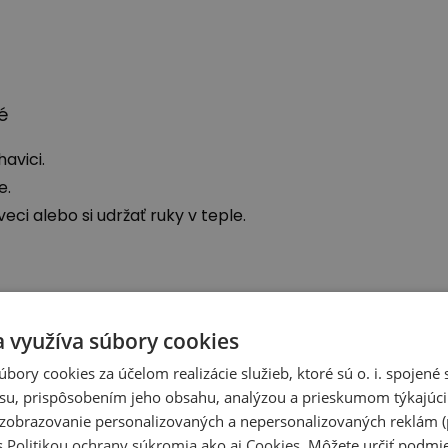
é
avici.
e.
ci alebo si udržať ruky v teple.
a využíva súbory cookies
úbory cookies za účelom realizácie služieb, ktoré sú o. i. spojen
su, prispôsobením jeho obsahu, analýzou a prieskumom týkajúci
a zobrazovanie personalizovaných a nepersonalizovaných reklám (
s
Politikou ochrany súkromia
ako aj
Cookies
. Môžete určiť podm