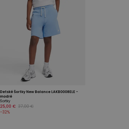
Detské Šortky New Balance LAKB0008ELE -
modré
Šortky
25,00 €
37,00 €
-
32
%