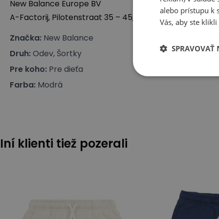
New Balance Europe BV
alebo prístupu k 
A-Factorij, Pilotenstraat 35 – 45, 1059 CH Amsterdam,
Vás, aby ste klik
Značka
:
New Balance
SPRAVOVAŤ 
Druh
:
Odev, Šortky
Pre koho
:
Pre dieťa
Farba
:
Modrá
Iní klienti tiež pozerali