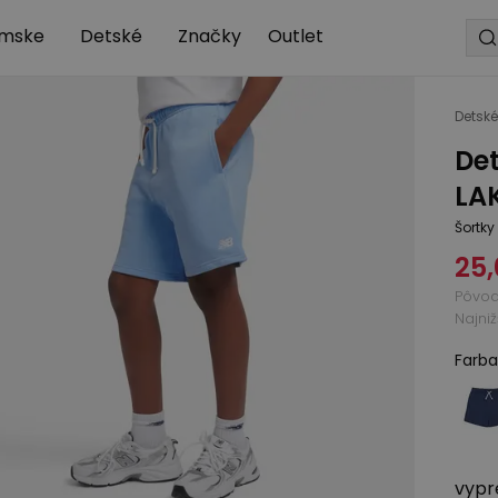
mske
Detské
Značky
Outlet
Detské
De
LA
Šortky
25,
Pôvo
Najni
Farba
vypr