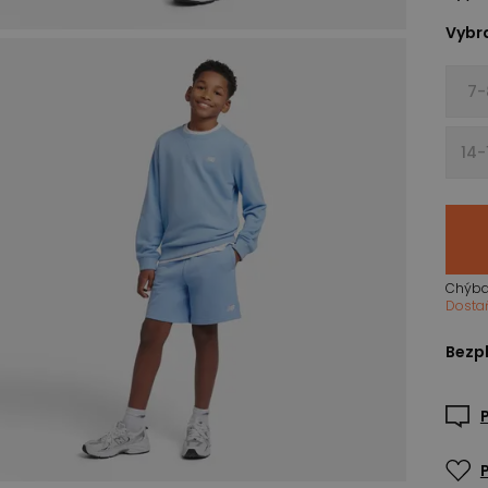
Vybra
7-
14-
Chýba
Dosta
Bezpl