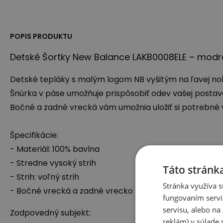
POPIS PRODUKTU
Detské Šortky New Balance LAKB0008ELE – modr
Detské tepláky s malým logom NB vyšitým na ľavej noh
Šnúrka v páse umožňuje prispôsobiť odev vašej postav
Bočné a zadné vrecká vám umožnia uložiť si potrebné ve
Špecifikácie:
- Materiál: 100% bavlna
- Stredne vysoký strih
Táto stránk
- Strih: voľný strih
Stránka využíva s
- Bočné vrecká a zadné vrecko
fungovaním servi
servisu, alebo n
Zodpovedný subjekt:
reklám) v súlade 