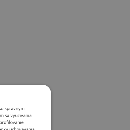
é so správnym
m sa využívania
profilovanie
ienky uchovávania