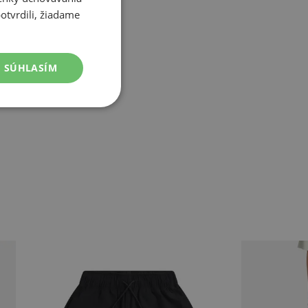
otvrdili, žiadame
SÚHLASÍM