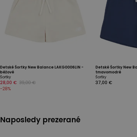
Detské Šortky New Balance LAKG0006LIN -
Detské Šortky New B
béžové
tmavomodré
Šortky
Šortky
28,00 €
39,00 €
37,00 €
-
28
%
Naposledy prezerané