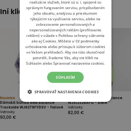
realizácie služieb, ktoré sú o. i. spojené so
správnym fungovaním servisu, prispôsobením
Iní klienti tiež pozerali
jeho obsahu, analýzou a prieskumom
týkajúcim sa využívania servisu, alebo na
zobrazovanie personalizovaných a
nepersonalizovaných reklám (profilovanie
reklám) v súlade s
Politikou ochrany súkromia
ako aj
Cookies
. Môžete určiť podmienky
uchovávania alebo prístupu k súborom cookies
vo Vašom prehliadači. Aby ste túto skutočnosť
potvrdili, žiadame Vás, aby ste klikli na
Súhlasím alebo Spravovať nastavenia cookies.
SÚHLASÍM
SPRAVOVAŤ NASTAVENIA COOKIES
Novinka
Dámská bunda New Balance
Dámská bunda New Balance
WJ61J326AFG - biele
Trackside WJ6279FYDSV - fialové
Vetrovky
Vetrovky
82,00 €
93,00 €