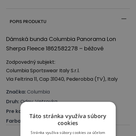
POPIS PRODUKTU
Dámská bunda Columbia Panorama Lon
Sherpa Fleece 1862582278 – béžové
Zodpovedný subjekt:
Columbia Sportswear Italy S.r.l.
Via Feltrina 11, Cap 31040, Pederobba (TV), Italy
Značka
:
Columbia
Druh
:
Odev, Vetrovka
Pre koho
:
Pre ňu
Táto stránka využíva súbory
Farba
:
Béžová
cookies
Stránka využíva súbory cookies za účelom