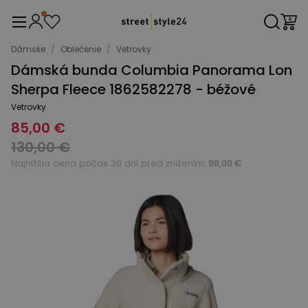
Dámske
/
Oblečenie
/
Vetrovky
Dámská bunda Columbia Panorama Lon
Sherpa Fleece 1862582278 - béžové
Vetrovky
85,00 €
130,00 €
Najnižšia cena počas 30 dní pred znížením:
98,00 €