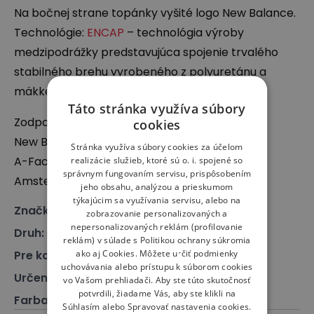
Na bočnej strane topánky vyšité logo New Balance.
Technológie:
ENCAP
– technológia výroby
medzipodrážky predstavujúca spojenie trvalého
stabilného brehu vyrobeného z polyuretánu a
mäkkej amortizačnej vrstvy
EVA
.
Táto stránka využíva súbory
Zodpovedný subjekt:
cookies
New Balance Europe BV
Stránka využíva súbory cookies za účelom
A-Factorij, Pilotenstraat 35 – 45, 1059 CH
realizácie služieb, ktoré sú o. i. spojené so
správnym fungovaním servisu, prispôsobením
Amsterdam, The Netherlands
jeho obsahu, analýzou a prieskumom
týkajúcim sa využívania servisu, alebo na
Značka
:
New Balance
zobrazovanie personalizovaných a
nepersonalizovaných reklám (profilovanie
Druh
:
Obuv, Sneakersy
reklám) v súlade s
Politikou ochrany súkromia
ako aj
Cookies
. Môžete určiť podmienky
Pre koho
:
Pre neho
uchovávania alebo prístupu k súborom cookies
Určenie
:
Klasické topánky
vo Vašom prehliadači. Aby ste túto skutočnosť
potvrdili, žiadame Vás, aby ste klikli na
Farba
:
Béžová
Súhlasím alebo Spravovať nastavenia cookies.