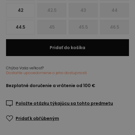
42
42.5
43
44
44.5
45
45.5
46.5
Pridať do košíka
Chýba Vaša veľkosť?
Dostaňte upovedomenie o jeho dostupnosti
Bezplatné doručenie a vrátenie od 100 €
Položte otázku týkajúcu sa tohto predmetu
Pridať k obľúbeným