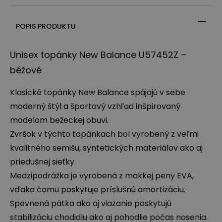
POPIS PRODUKTU
Unisex topánky New Balance U57452Z –
béžové
Klasické topánky New Balance spájajú v sebe
moderný štýl a športový vzhľad inšpirovaný
modelom bežeckej obuvi.
Zvršok v týchto topánkach bol vyrobený z veľmi
kvalitného semišu, syntetických materiálov ako aj
priedušnej sieťky.
Medzipodrážka je vyrobená z mäkkej peny
EVA
,
vďaka čomu poskytuje príslušnú amortizáciu.
Spevnená pätka ako aj viazanie poskytujú
stabilizáciu chodidlu ako aj pohodlie počas nosenia.