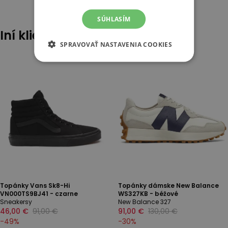
SÚHLASÍM
Iní klienti tiež pozerali
SPRAVOVAŤ NASTAVENIA COOKIES
Topánky Vans Sk8-Hi
Topánky dámske New Balance
VN000TS9BJ41 - czarne
WS327KB - béžové
Sneakersy
New Balance 327
46,00 €
91,00 €
91,00 €
130,00 €
-
49
%
-
30
%