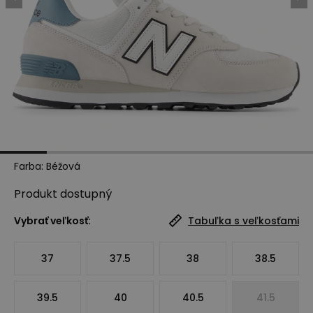
Farba
:
Béžová
Produkt
dostupný
Vybrať veľkosť:
Tabuľka s veľkosťami
37
37.5
38
38.5
39.5
40
40.5
41.5