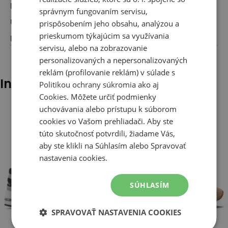
Pre koho
:
Pre neho, Pre ňu
správnym fungovaním servisu,
Určenie
:
Klasické topánky
prispôsobením jeho obsahu, analýzou a
prieskumom týkajúcim sa využívania
Farba
:
Čierna
servisu, alebo na zobrazovanie
personalizovaných a nepersonalizovaných
reklám (profilovanie reklám) v súlade s
Iní klienti tiež pozerali
Politikou ochrany súkromia
ako aj
Cookies
. Môžete určiť podmienky
uchovávania alebo prístupu k súborom
cookies vo Vašom prehliadači. Aby ste
túto skutočnosť potvrdili, žiadame Vás,
aby ste klikli na Súhlasím alebo Spravovať
nastavenia cookies.
SÚHLASÍM
SPRAVOVAŤ NASTAVENIA COOKIES