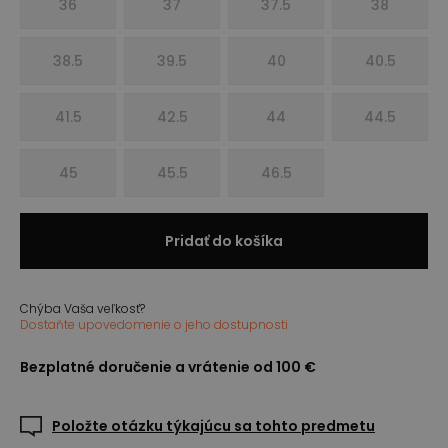
36
37
37.5
38
38.5
39.5
40
40.5
41.5
42.5
44
44.5
45
45.5
46.5
Pridať do košíka
Chýba Vaša veľkosť?
Dostaňte upovedomenie o jeho dostupnosti
Bezplatné doručenie a vrátenie od 100 €
Položte otázku týkajúcu sa tohto predmetu