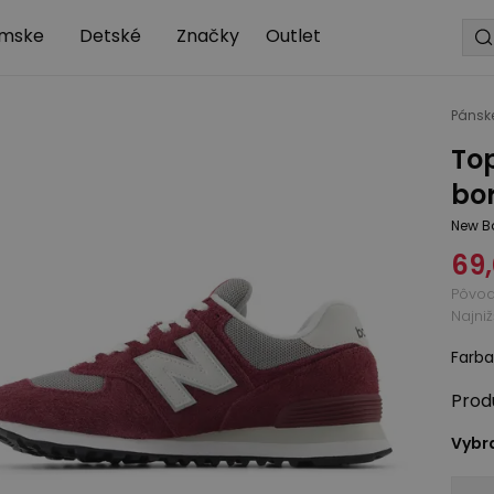
mske
Detské
Značky
Outlet
Pánsk
To
bo
New B
69
Pôvo
Najni
Farba
Prod
Vybra