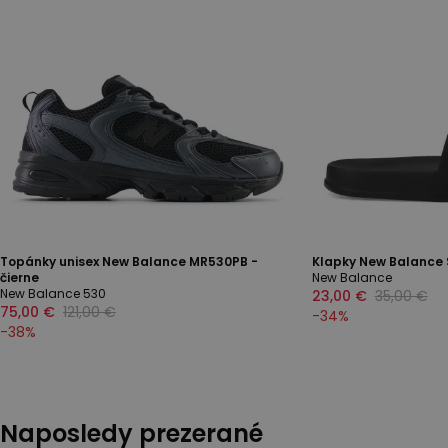
Topánky unisex New Balance MR530PB -
Klapky New Balance 
čierne
New Balance
New Balance 530
23,00 €
35,00 €
75,00 €
121,00 €
-
34
%
-
38
%
Naposledy prezerané