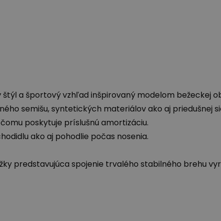
štýl a športový vzhľad inšpirovaný modelom bežeckej ob
ého semišu, syntetických materiálov ako aj priedušnej si
 čomu poskytuje príslušnú amortizáciu.
chodidlu ako aj pohodlie počas nosenia.
ky predstavujúca spojenie trvalého stabilného brehu vy