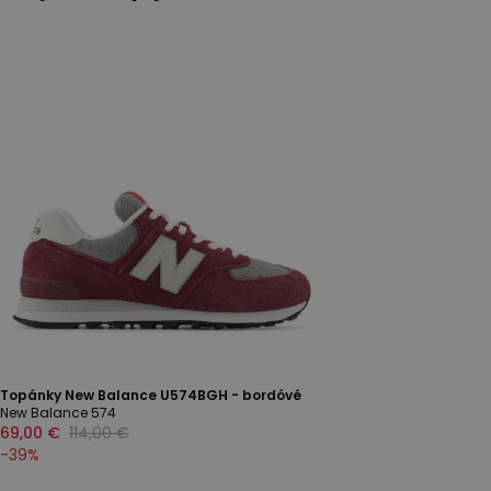
Topánky New Balance U574BGH - bordóvé
New Balance 574
69,00 €
114,00 €
-
39
%