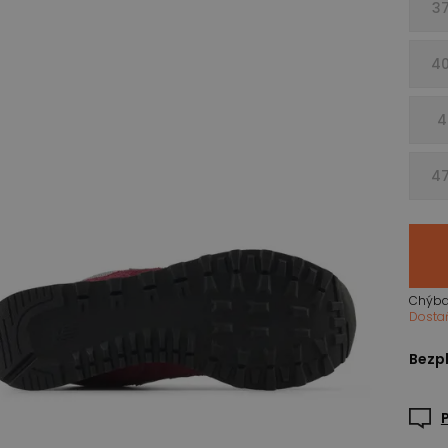
37
40
4
47
Chýba
Dosta
Bezpl