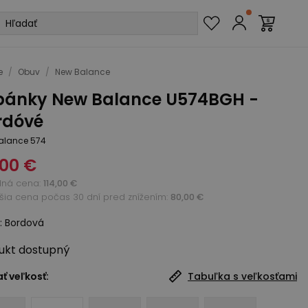
e
/
Obuv
/
New Balance
pánky New Balance U574BGH -
rdóvé
alance 574
,00 €
dná cena
:
114,00 €
žšia cena počas 30 dní pred znížením:
80,00 €
:
Bordová
ukt
dostupný
ť veľkosť:
Tabuľka s veľkosťami