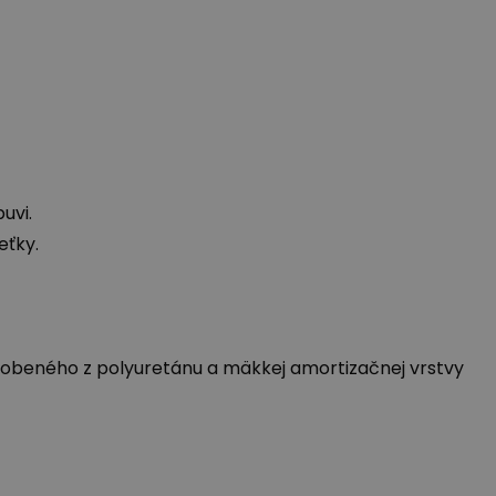
uvi.
eťky.
robeného z polyuretánu a mäkkej amortizačnej vrstvy