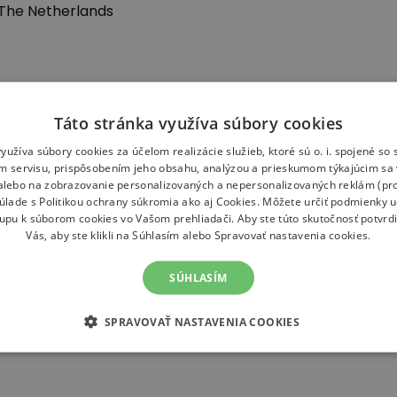
 The Netherlands
Táto stránka využíva súbory cookies
yužíva súbory cookies za účelom realizácie služieb, ktoré sú o. i. spojené s
m servisu, prispôsobením jeho obsahu, analýzou a prieskumom týkajúcim sa 
 alebo na zobrazovanie personalizovaných a nepersonalizovaných reklám (pro
súlade s
Politikou ochrany súkromia
ako aj
Cookies
. Môžete určiť podmienky 
tupu k súborom cookies vo Vašom prehliadači. Aby ste túto skutočnosť potvrdi
Vás, aby ste klikli na Súhlasím alebo Spravovať nastavenia cookies.
SÚHLASÍM
SPRAVOVAŤ NASTAVENIA COOKIES