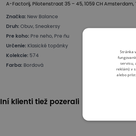
A-Factorij, Pilotenstraat 35 – 45, 1059 CH Amsterdam,
Značka
:
New Balance
Druh
:
Obuv, Sneakersy
Pre koho
:
Pre neho, Pre ňu
Určenie
:
Klasické topánky
Stránka v
Kolekcie
:
574
fungovaní
servisu,
Farba
:
Bordová
reklám) v 
alebo prís
Iní klienti tiež pozerali