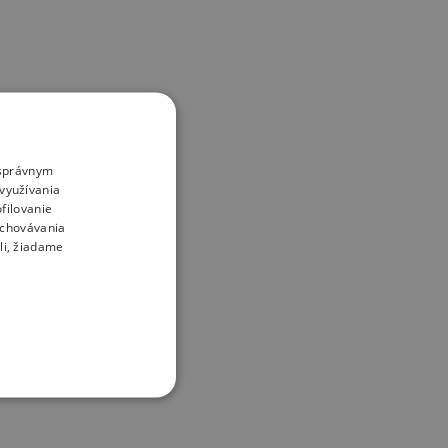
o správnym
využívania
filovanie
uchovávania
li, žiadame