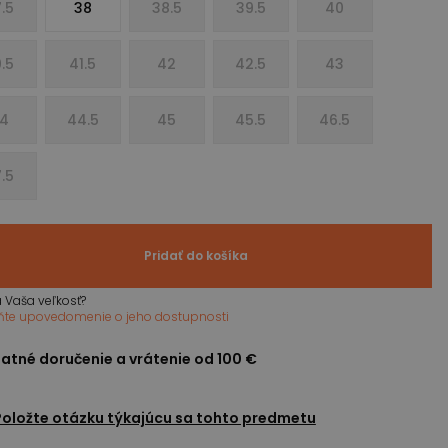
.5
38
38.5
39.5
40
.5
41.5
42
42.5
43
4
44.5
45
45.5
46.5
.5
Pridať do košíka
 Vaša veľkosť?
ňte upovedomenie o jeho dostupnosti
atné doručenie a vrátenie od 100 €
Položte otázku týkajúcu sa tohto predmetu