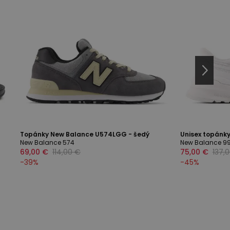
Topánky New Balance U574LGG - šedý
Unisex topánky
New Balance 574
New Balance 9
69,00 €
114,00 €
75,00 €
137,
-
39
%
-
45
%