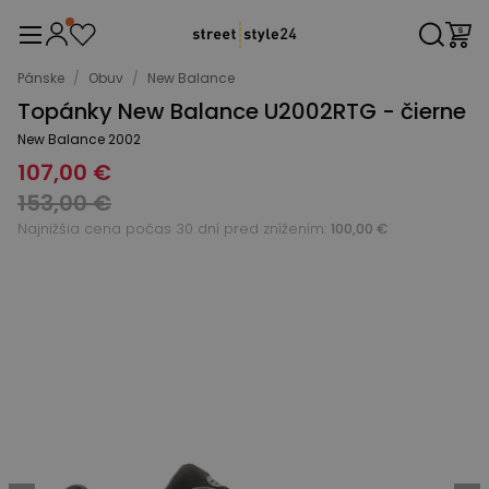
Pánske
/
Obuv
/
New Balance
Topánky New Balance U2002RTG - čierne
New Balance 2002
107,00 €
153,00 €
Najnižšia cena počas 30 dní pred znížením:
100,00 €