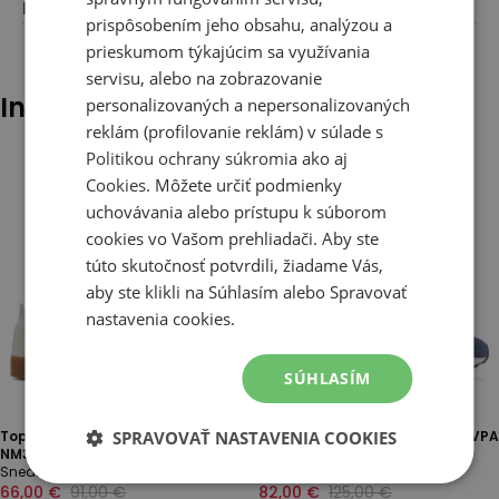
Farba
:
Čierna
prispôsobením jeho obsahu, analýzou a
prieskumom týkajúcim sa využívania
servisu, alebo na zobrazovanie
Iní klienti tiež pozerali
personalizovaných a nepersonalizovaných
reklám (profilovanie reklám) v súlade s
Politikou ochrany súkromia
ako aj
Cookies
. Môžete určiť podmienky
uchovávania alebo prístupu k súborom
cookies vo Vašom prehliadači. Aby ste
túto skutočnosť potvrdili, žiadame Vás,
aby ste klikli na Súhlasím alebo Spravovať
nastavenia cookies.
SÚHLASÍM
Topánky pánske New Balance
SPRAVOVAŤ NASTAVENIA COOKIES
Topánky New Balance M5740VPA
NM306RUP - šedý
- modré
Sneakersy
New Balance 574
66,00 €
91,00 €
82,00 €
125,00 €