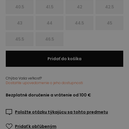
40.5
41.5
42
42.5
43
44
44.5
45
45.5
46.5
Pridať do košíka
Chýba Vaša veľkosť?
Dostaňte upovedomenie o jeho dostupnosti
Bezplatné doručenie a vrátenie od 100 €
Položte otázku týkajúcu sa tohto predmetu
Pridať k obľúbeným