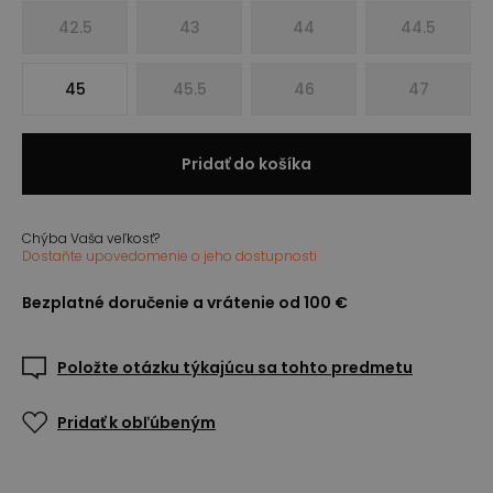
42.5
43
44
44.5
45
45.5
46
47
Pridať do košíka
Chýba Vaša veľkosť?
Dostaňte upovedomenie o jeho dostupnosti
Bezplatné doručenie a vrátenie od 100 €
Položte otázku týkajúcu sa tohto predmetu
Pridať k obľúbeným