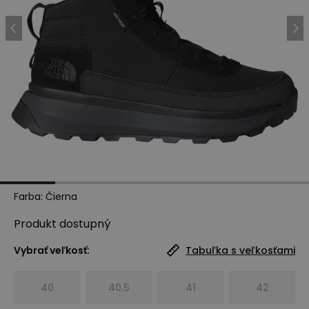
Farba
:
Čierna
Produkt
dostupný
Vybrať veľkosť:
Tabuľka s veľkosťami
40
40.5
41
42