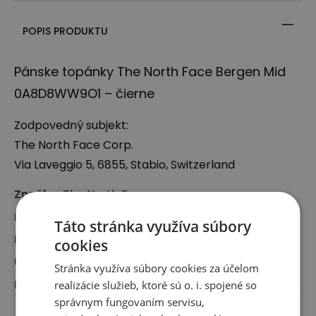
POPIS PRODUKTU
Pánske topánky The North Face Bergen Mid
0A8D8WW9O1 – čierne
Zodpovedný subjekt:
The North Face Corp.
Via Laveggio 5, 6855, Stabio, Switzerland
Značka
:
The North Face
Druh
:
Obuv, Zimné topánky
Táto stránka využíva súbory
Pre koho
:
Pre neho
cookies
Určenie
:
Zimné topánky, Outdoor / Treking
Stránka využíva súbory cookies za účelom
Farba
:
Čierna
realizácie služieb, ktoré sú o. i. spojené so
správnym fungovaním servisu,