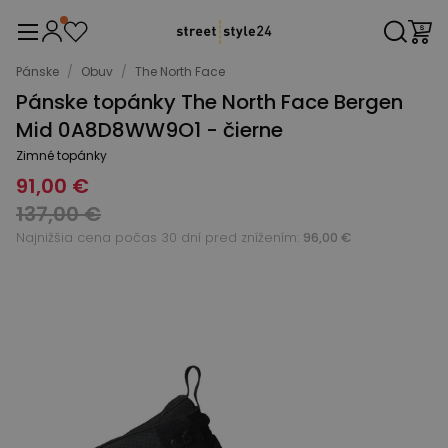
Pánske
/
Obuv
/
The North Face
Pánske topánky The North Face Bergen
Mid 0A8D8WW9O1 - čierne
Zimné topánky
91,00 €
137,00 €
Najnižšia cena počas 30 dní pred znížením:
96,00 €