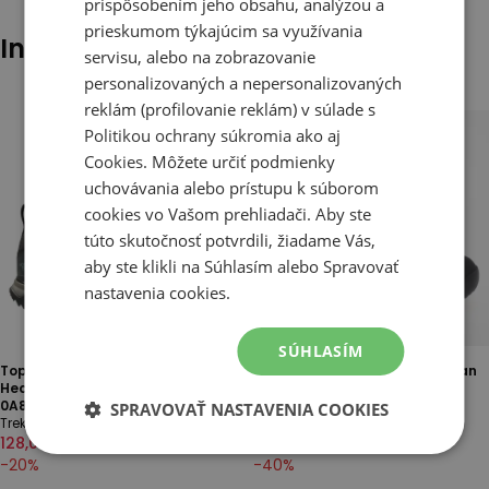
prispôsobením jeho obsahu, analýzou a
prieskumom týkajúcim sa využívania
Iní klienti tiež pozerali
servisu, alebo na zobrazovanie
personalizovaných a nepersonalizovaných
reklám (profilovanie reklám) v súlade s
Politikou ochrany súkromia
ako aj
Cookies
. Môžete určiť podmienky
uchovávania alebo prístupu k súborom
cookies vo Vašom prehliadači. Aby ste
túto skutočnosť potvrdili, žiadame Vás,
aby ste klikli na Súhlasím alebo Spravovať
nastavenia cookies.
SÚHLASÍM
Topánky pánske The North Face
Topánky pánske Lacoste Urban
Hedgehog Mid Gore-Tex
Breaker 748CMA0015-237 -
0A8AAAKT01 - čierne
čierne
SPRAVOVAŤ NASTAVENIA COOKIES
Trekking
Czarne
128,00 €
160,00 €
107,00 €
178,00 €
-
20
%
-
40
%