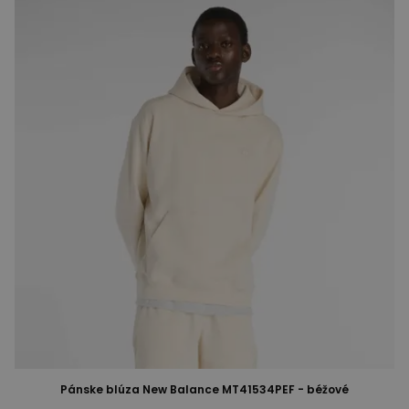
Pánske blúza New Balance MT41534PEF - béžové