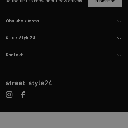
Be the first to know about new arrivals
Prihlásiť sa
Obsluha klienta
StreetStyle24
Kontakt