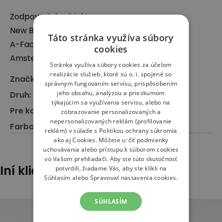
Zodpovedný subjekt:
New Balance Europe BV
Táto stránka využíva súbory
A-Factorij, Pilotenstraat 35 – 45, 1059 CH
cookies
Amsterdam, The Netherlands
Stránka využíva súbory cookies za účelom
realizácie služieb, ktoré sú o. i. spojené so
Značka
:
New Balance
správnym fungovaním servisu, prispôsobením
jeho obsahu, analýzou a prieskumom
Druh
:
Odev, Bunda
týkajúcim sa využívania servisu, alebo na
Pre koho
:
Pre neho
zobrazovanie personalizovaných a
nepersonalizovaných reklám (profilovanie
Farba
:
Béžová
reklám) v súlade s
Politikou ochrany súkromia
ako aj
Cookies
. Môžete určiť podmienky
uchovávania alebo prístupu k súborom cookies
vo Vašom prehliadači. Aby ste túto skutočnosť
Iní klienti tiež pozerali
potvrdili, žiadame Vás, aby ste klikli na
Súhlasím alebo Spravovať nastavenia cookies.
SÚHLASÍM