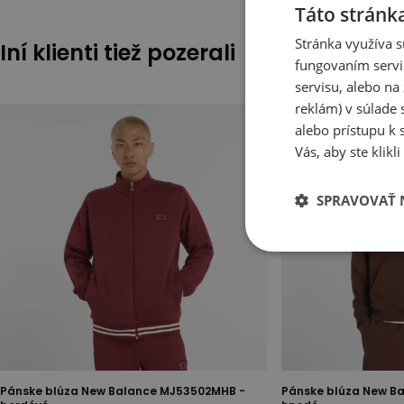
Táto stránk
Stránka využíva s
Iní klienti tiež pozerali
fungovaním servi
servisu, alebo n
reklám) v súlade 
alebo prístupu k 
Vás, aby ste klik
SPRAVOVAŤ 
Pánske blúza New Balance MJ53502MHB -
Pánske blúza New B