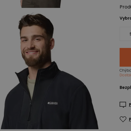
Prod
Vybra
Chýba
Dosta
Bezpl