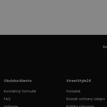
Be
Obsluha klienta
StreetStyle24
Kontaktný formulár
Poriadok
FAQ
Rozsah ochrany údajov
Vrátenie
Politika súkromia