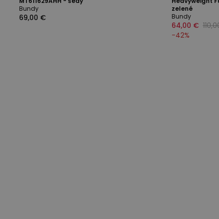
MT611629AHH - šedý
Heavyweight F
Bundy
zelené
Bundy
69,00 €
64,00 €
110,
-
42
%