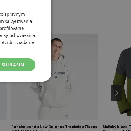
é so správnym
m sa využívania
profilovanie
ienky uchovávania
otvrdili, žiadame
SÚHLASÍM
Pánska bunda New Balance Trackside Fleece
Mužský blúza T