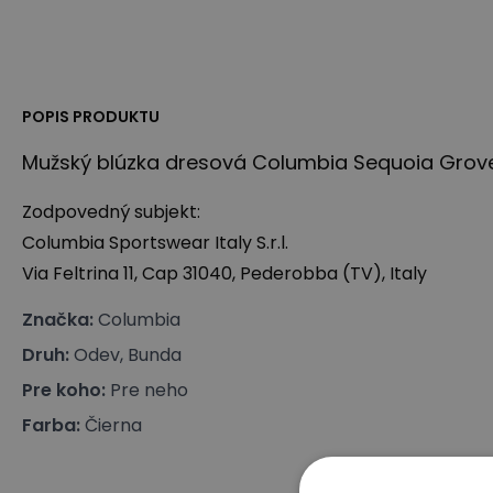
POPIS PRODUKTU
Mužský blúzka dresová Columbia Sequoia Grove 
Zodpovedný subjekt:
Columbia Sportswear Italy S.r.l.
Via Feltrina 11, Cap 31040, Pederobba (TV), Italy
Značka
:
Columbia
Druh
:
Odev, Bunda
Pre koho
:
Pre neho
Farba
:
Čierna