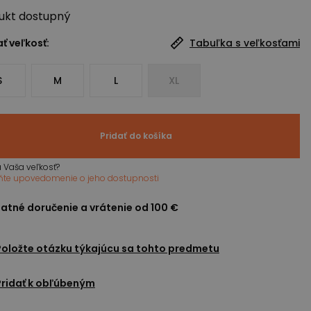
ukt
dostupný
ť veľkosť:
Tabuľka s veľkosťami
S
M
L
XL
Pridať do košíka
 Vaša veľkosť?
ňte upovedomenie o jeho dostupnosti
atné doručenie a vrátenie od 100 €
Položte otázku týkajúcu sa tohto predmetu
Pridať k obľúbeným