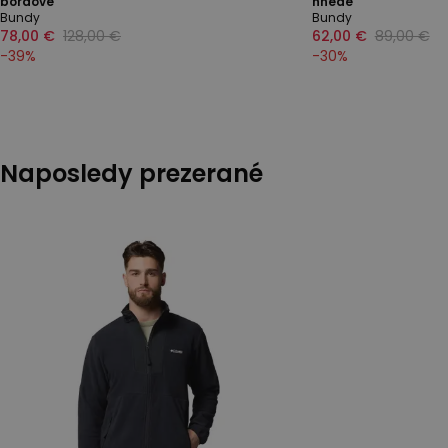
bordóvé
hnedé
Bundy
Bundy
78,00 €
128,00 €
62,00 €
89,00 €
-
39
%
-
30
%
Naposledy prezerané