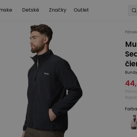
mske
Detské
Značky
Outlet
Pánsk
Mu
Seq
čie
Bund
44
Pôvo
Najni
Farba