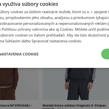
a využíva súbory cookies
úbory cookies za účelom realizácie služieb, ktoré sú o. i. spojen
su, prispôsobením jeho obsahu, analýzou a prieskumom týkajúci
a zobrazovanie personalizovaných a nepersonalizovaných reklám (
s
Politikou ochrany súkromia
ako aj
Cookies
. Môžete určiť podm
súborom cookies vo Vašom prehliadači. Aby ste túto skutočnosť p
li na Súhlasím alebo Spravovať nastavenia cookies.
NASTAVENIA COOKIES
alance MT41534ABJ -
Mužský blúza adidas Originals 3-Stripes