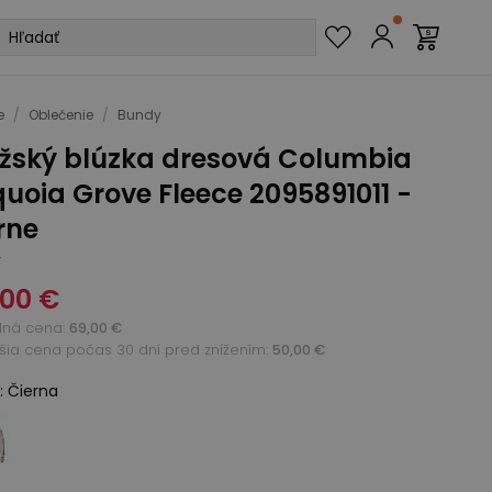
e
/
Oblečenie
/
Bundy
žský blúzka dresová Columbia
uoia Grove Fleece 2095891011 -
rne
y
,00 €
dná cena
:
69,00 €
žšia cena počas 30 dní pred znížením:
50,00 €
:
Čierna