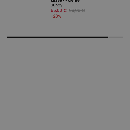
KE3557 - čierne
Bundy
55,00 €
69,00 €
-
20
%