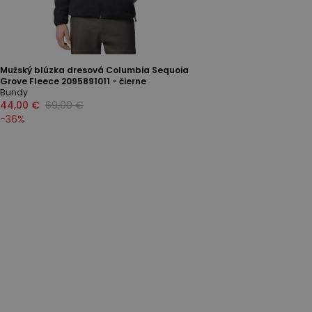
Mužský blúzka dresová Columbia Sequoia
Grove Fleece 2095891011 - čierne
Bundy
44,00 €
69,00 €
-
36
%