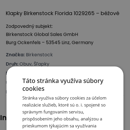
Klapky Birkenstock Florida 1029265 – béžové
Zodpovedný subjekt:
Birkenstock Global Sales GmbH
Burg Ockenfels – 53545 Linz, Germany
Značka
:
Birkenstock
Druh
:
Obuv, Šľapky
Pre koho
:
Pre ňu
Táto stránka využíva súbory
Určenie
:
Šľapky
cookies
Farba
:
Béžová
Stránka využíva súbory cookies za účelom
realizácie služieb, ktoré sú o. i. spojené so
správnym fungovaním servisu,
Iní klienti tiež pozerali
prispôsobením jeho obsahu, analýzou a
prieskumom týkajúcim sa využívania