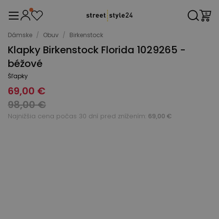
Dámske
/
Obuv
/
Birkenstock
Klapky Birkenstock Florida 1029265 -
béžové
Šľapky
69,00 €
98,00 €
Najnižšia cena počas 30 dní pred znížením:
69,00 €