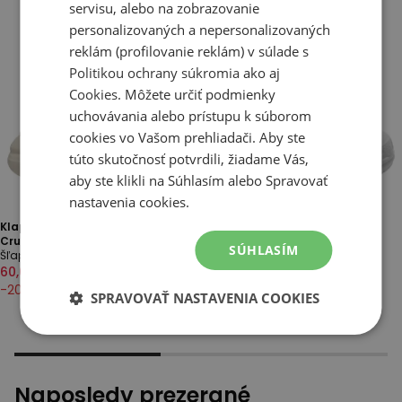
servisu, alebo na zobrazovanie
personalizovaných a nepersonalizovaných
reklám (profilovanie reklám) v súlade s
Politikou ochrany súkromia
ako aj
Cookies
. Môžete určiť podmienky
uchovávania alebo prístupu k súborom
cookies vo Vašom prehliadači. Aby ste
túto skutočnosť potvrdili, žiadame Vás,
aby ste klikli na Súhlasím alebo Spravovať
nastavenia cookies.
Klapky dámske Crocs Classic
Klapky mládež Crocs Classic
Crush Clog 207521-2Y2 - krémové
Clog 206991-100 - biele
SÚHLASÍM
Šľapky
Šľapky
60,00 €
75,00 €
37,00 €
46,00 €
-
20
%
-
20
%
SPRAVOVAŤ NASTAVENIA COOKIES
Naposledy prezerané