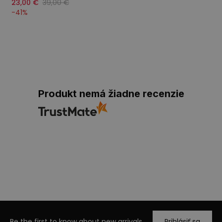
23,00 €
39,00 €
-
41
%
Produkt nemá žiadne recenzie
Be the first to know about new arrivals
Prihlásiť sa