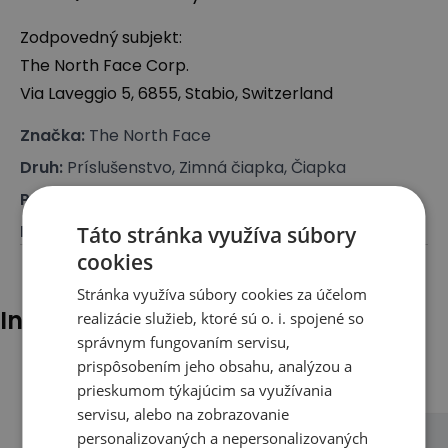
Zodpovedný subjekt:
The North Face Corp.
Via Laveggio 5, 6855, Stabio, Switzerland
Značka
:
The North Face
Druh
:
Príslušenstvo, Zimná čiapka, Čiapka
Pre koho
:
Pre neho, Pre ňu
Farba
:
Sivá
Táto stránka využíva súbory
cookies
Stránka využíva súbory cookies za účelom
Iní klienti tiež pozerali
realizácie služieb, ktoré sú o. i. spojené so
správnym fungovaním servisu,
prispôsobením jeho obsahu, analýzou a
prieskumom týkajúcim sa využívania
servisu, alebo na zobrazovanie
personalizovaných a nepersonalizovaných