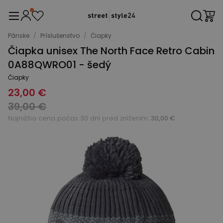
Pánske
/
Príslušenstvo
/
Čiapky
Čiapka unisex The North Face Retro Cabin
0A88QWRO01 - šedý
Čiapky
23,00 €
39,00 €
Najnižšia cena počas 30 dní pred znížením:
30,00 €