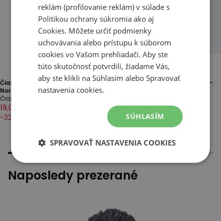
reklám (profilovanie reklám) v súlade s
Politikou ochrany súkromia
ako aj
Cookies
. Môžete určiť podmienky
uchovávania alebo prístupu k súborom
cookies vo Vašom prehliadači. Aby ste
túto skutočnosť potvrdili, žiadame Vás,
aby ste klikli na Súhlasím alebo Spravovať
Čiapka unisex The North Face
Čiapka adidas Beanie FS9022 -
nastavenia cookies.
Norm 0A5FW18K21 - tmavomodré
čierne
Čiapky
Čiapky
19,00 €
28,00 €
16,00 €
23,00 €
SÚHLASÍM
-
32
%
-
30
%
SPRAVOVAŤ NASTAVENIA COOKIES
Naposledy prezerané