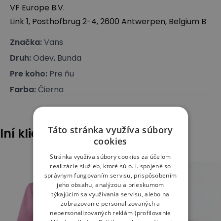
VF Europe B.V.
Link 1, Posthofbrug 2-4, 2600 Antwerpen, Belgium B
Značka
:
Vans
Druh
:
Odev, Bunda
Pre koho
:
Pre ňu
Farba
:
Čierna
Táto stránka využíva súbory
Iní klienti tiež pozerali
cookies
Stránka využíva súbory cookies za účelom
realizácie služieb, ktoré sú o. i. spojené so
správnym fungovaním servisu, prispôsobením
jeho obsahu, analýzou a prieskumom
týkajúcim sa využívania servisu, alebo na
zobrazovanie personalizovaných a
nepersonalizovaných reklám (profilovanie