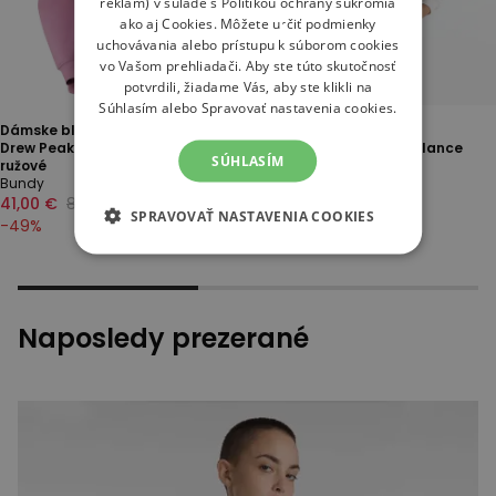
reklám) v súlade s
Politikou ochrany súkromia
ako aj
Cookies
. Môžete určiť podmienky
uchovávania alebo prístupu k súborom cookies
vo Vašom prehliadači. Aby ste túto skutočnosť
potvrdili, žiadame Vás, aby ste klikli na
Súhlasím alebo Spravovať nastavenia cookies.
Dámske blúza The North Face
Novinka
Drew Peak Light 0A8C1DMOJ1 -
Dámská bunda New Balance
SÚHLASÍM
ružové
WT6288NOLIT - biele
Bundy
Bundy
41,00 €
80,00 €
67,00 €
SPRAVOVAŤ NASTAVENIA COOKIES
-
49
%
Naposledy prezerané