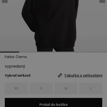
Farba
:
Čierna
vypredaný
Vybrať veľkosť:
Tabuľka s veľkosťami
XS
S
M
L
Pridať do košíka